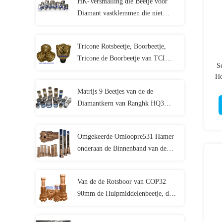
HK-Versmalling die Beetje voor
Diamant vastklemmen die niet
Duidelijk Gat, Gat het
Schoonmaken uitboren
Tricone Rotsbeetje, Boorbeetje,
Tricone de Boorbeetje van TCI
S
voor Hardrockboring
Ho
Matrijs 9 Beetjes van de de
Diamantkern van Ranghk HQ3
HWL Doordrongen voor Gesneden
Kwarts
Omgekeerde Omloopre531 Hamer
onderaan de Binnenband van de
Gatenhamer/Buitenbuis voor RC-
Hamerboring
Van de de Rotsboor van COP32
90mm de Hulpmiddelenbeetje, de
Boringshulpmiddelen van de
Waterput Met hoge weerstand