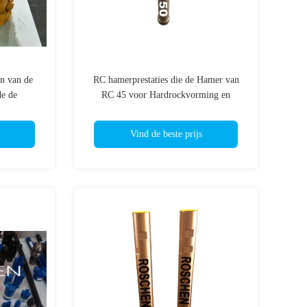
n van de
RC hamerprestaties die de Hamer van
e de
RC 45 voor Hardrockvorming en
 RC-Hamer
Watersteekproeven bewerkt
etatlas
Vind de beste prijs