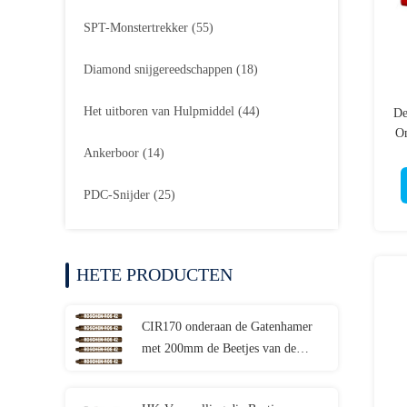
SPT-Monstertrekker
(55)
Diamond snijgereedschappen
(18)
Het uitboren van Hulpmiddel
(44)
De
Om
Ankerboor
(14)
PDC-Snijder
(25)
HETE PRODUCTEN
CIR170 onderaan de Gatenhamer
met 200mm de Beetjes van de
Diameterknoop voor de Boring van
de Waterput