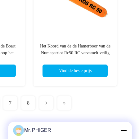
 de Boart
Het Koord van de de Hamerboor van de
oop het
Numapatriot Rc50 RC verzamelt veilig
loop(rc)
bij Oppervlakteknipsels
Vind de beste prijs
7
8
Mr. PHIGER