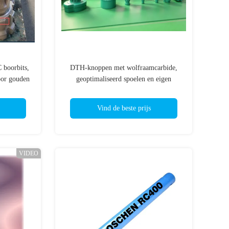
 boorbits,
DTH-knoppen met wolfraamcarbide,
or gouden
geoptimaliseerd spoelen en eigen
gecementiseerde carbide-knoppen voor
het boren van het gat
Vind de beste prijs
VIDEO