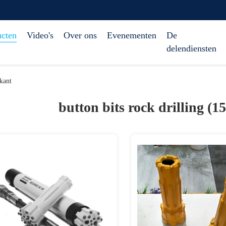
ucten
Video's
Over ons
Evenementen
De
delendiensten
kant
button bits rock drilling (1