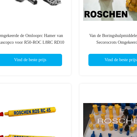
mgekeerde de Omlooprc Hamer van
Van de Boringshulpmiddele
tlascopco voor R50-ROC L8RC RD10
Secorocrots Omgekeerd
de installaties van de Rotsboor
Omloophamer een Volledige
van Copco RC van de Pakk
Vind de beste prijs
Vind de beste prijs