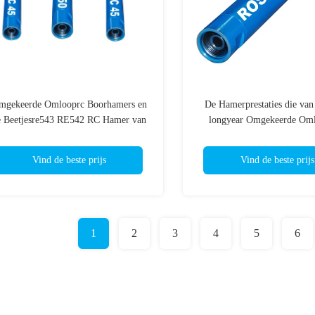
mgekeerde Omlooprc Boorhamers en
De Hamerprestaties die van
e Beetjesre543 RE542 RC Hamer van
longyear Omgekeerde Oml
de Hamerboor
Omgekeerde Boren van Om
bewerken
Vind de beste prijs
Vind de beste prijs
1
2
3
4
5
6