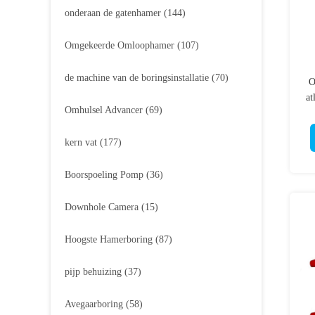
onderaan de gatenhamer
(144)
Omgekeerde Omloophamer
(107)
de machine van de boringsinstallatie
(70)
O
a
Omhulsel Advancer
(69)
kern vat
(177)
Boorspoeling Pomp
(36)
Downhole Camera
(15)
Hoogste Hamerboring
(87)
pijp behuizing
(37)
Avegaarboring
(58)