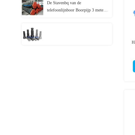
De Stavenbq van de
telefoonlijnboor Boorpijp 3 meters
lengte
H