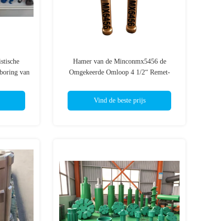
stische
Hamer van de Minconmx5456 de
boring van
Omgekeerde Omloop 4 1/2“ Remet-
ots
Draad voor Exploratie Minerale Boring
Vind de beste prijs