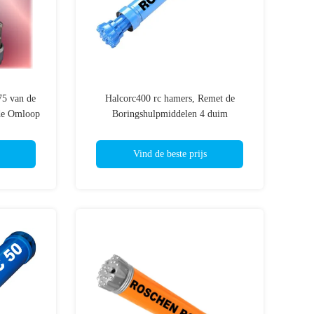
75 van de
Halcorc400 rc hamers, Remet de
rde Omloop
Boringshulpmiddelen 4 duim
rs
Geothermische van de Bronwaterput
Vind de beste prijs