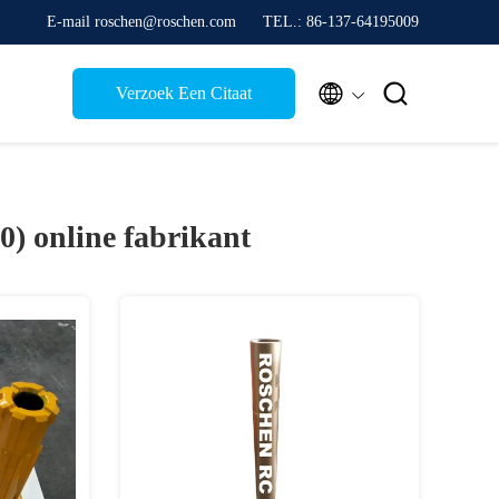
E-mail roschen@roschen.com
TEL.: 86-137-64195009


Verzoek Een Citaat
50)
online fabrikant