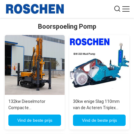
Boorspoeling Pomp
132kw Dieselmotor
30kw enige Slag 110mm
Compacte
van de Acteren Triplex
boormodderpomp met
Duiker de Modderpompen
elektromotor
Vind de beste prijs
van de Boringsinstallatie
Vind de beste prijs
voor mijnbouw