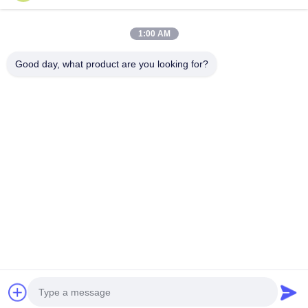
Sitemap
Neem Contact Met Ons Op
1:00 AM
Good day, what product are you looking for?
Evenementen
Gevallen
Nieuws
Neem Contact Met Ons Op
TEL.:
0086-137-64195009
Privacybeleid
| China Goede kwaliteit Onderaan de Gatenboring Leverancier.
Auteursrecht © 2015-2026 ROSCHEN GROUP Alle rechten. Gebeurd.