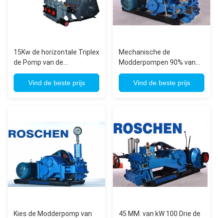
15Kw de horizontale Triplex
Mechanische de
de Pomp van de
Modderpompen 90% van
Boringsmodder Enige
de boringsinstallatie en
Pomp van de Acteren
Vind de beste prijs
100% Volumetrische
Vind de beste prijs
Vergeldende Zuiger
Efficiency
Kies de Modderpomp van
45 MM. van kW 100 Drie de