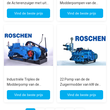
de Acterenzuiger met uit
Modderpompen van de
50 strijken, 5.5 kW het
Cilinderslag voor
Horizontale Drie Cilinder
Vind de beste prijs
Boringsinstallaties
Vind de beste prijs
Vergelden
Industriële Triplex de
22 Pomp van de de
Modderpomp van de
Zuigermodder van kW de
Zuigerboring voor
Horizontale Triplex voor
Olielijn/Geothermisch, 55
Vind de beste prijs
Geothermische Waterput,
Vind de beste prijs
kW nb-390-8