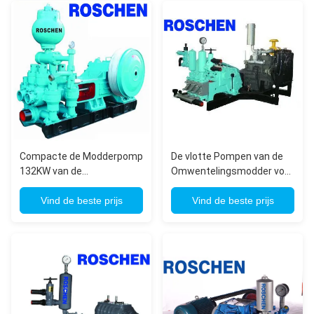
Compacte de Modderpomp
De vlotte Pompen van de
132KW van de
Omwentelingsmodder voor
Dieselmotorboring met
Boringsinstallaties,
Elektrische Motor
Vind de beste prijs
Langere Levensduur
Vind de beste prijs