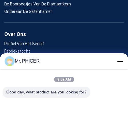
De Boorbeetjes Van De Diamantkern
Onderaan De Gatenhamer
Over Ons
Profiel Van Het Bedrijf
Fabriekstocht
Kwaliteitscontrole
Mr. PHIGER
Sitemap
Neem Contact Met Ons Op
9:32 AM
Good day, what product are you looking for?
Evenementen
Gevallen
Nieuws