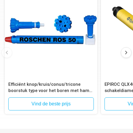
Efficiënt knop/kruis/conus/tricone
EPIROC QLX4
boorstuk type voor het boren met hamer
schakeldiame
in het gat
voor het bore
Vind de beste prijs
Vi