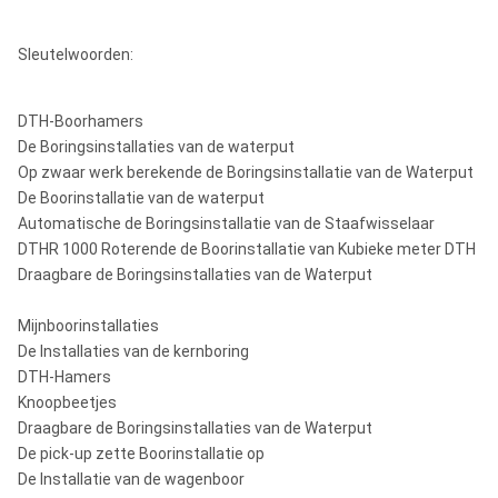
13“
QL80/M80
Sleutelwoorden:
SD10
10“ -
10“
254mm380mm
15“
NUMA100
DTH-Boorhamers
De Boringsinstallaties van de waterput
DHD1120/SD
12“ -
Op zwaar werk berekende de Boringsinstallatie van de Waterput
12“
305mm508mm
20“
De Boorinstallatie van de waterput
NUMA120/NUM
Automatische de Boringsinstallatie van de Staafwisselaar
Nota's: Metzke, Remet-draad is beschikbaar!
DTHR 1000 Roterende de Boorinstallatie van Kubieke meter DTH
Draagbare de Boringsinstallaties van de Waterput
Mijnboorinstallaties
De Installaties van de kernboring
DTH-Hamers
Knoopbeetjes
Draagbare de Boringsinstallaties van de Waterput
De pick-up zette Boorinstallatie op
De Installatie van de wagenboor