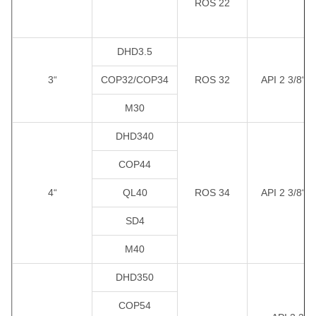
ROS 22
DHD3.5
3“
COP32/COP34
ROS 32
API 2 3/8“ R
M30
DHD340
COP44
4“
QL40
ROS 34
API 2 3/8“ R
SD4
M40
DHD350
COP54