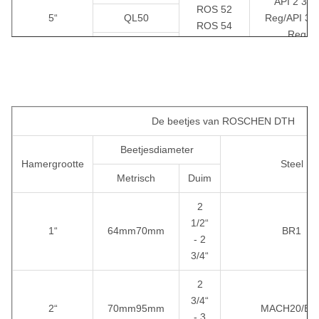
API 2 3/8 
ROS 52
5“
QL50
Reg/API 3 1
ROS 54
Reg.
SD5
M50
DHD360
De beetjes van ROSCHEN DTH
COP64
Beetjesdiameter
ROS 62
6“
QL60
API 3 1/2“ R
Hamergrootte
Steel
ROS 64
Metrisch
Duim
SD6
2
M60
1/2“
1“
64mm70mm
BR1
- 2
DHD380
3/4“
COP84
ROS 82
2
8“
API 4 1/2“ R
ROS 84
3/4“
QL80
2“
70mm95mm
MACH20/BR
- 3