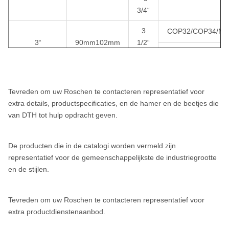
SD8
3/4“
SD10
3
COP32/COP34/M
3“
90mm102mm
1/2“
10“
Numa100
ROS 100
API 6 5/8“ R
M30/DHD3.5/
- 4“
ROS 100
4
COP44/DHD340/
4“
105mm152mm
1/8“
DHD1120
Tevreden om uw Roschen te contacteren representatief voor
SD4/M40/QL
- 6“
extra details, productspecificaties, en de hamer en de beetjes die
12“
SD12
ROS 120
API 6 5/8“ R
van DTH tot hulp opdracht geven.
5
COP54/DHD350R/
1/4“
Numa120
5“
133mm165mm
- 6
De producten die in de catalogi worden vermeld zijn
SD5/M50/QL50
Nota's: Metzke, Remet-draad is beschikbaar!
1/2“
representatief voor de gemeenschappelijkste de industriegrootte
en de stijlen.
4
COP64/DHD360
6“
152mm254mm
1/8“
M60/QL60/Bulro
- 10“
Tevreden om uw Roschen te contacteren representatief voor
extra productdienstenaanbod.
COP84/DHD380
8“ -
8“
203mm330mm