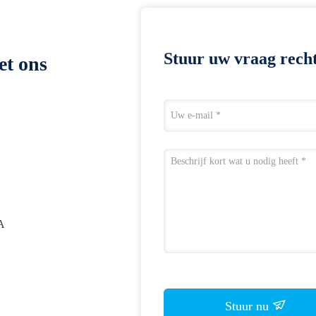
Stuur uw vraag recht
et ons
A
Stuur nu