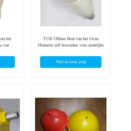
van het
T130 130mm Bout van het Grote
w van
Diameter zelf booranker voor stedelijke
tunnel
Vind de beste prijs