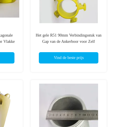
xagonale
Het gele R51 90mm Verbindingsstuk van
or Vlakke
Gap van de Ankerboor voor Zelf
Boorankerbout
Vind de beste prijs