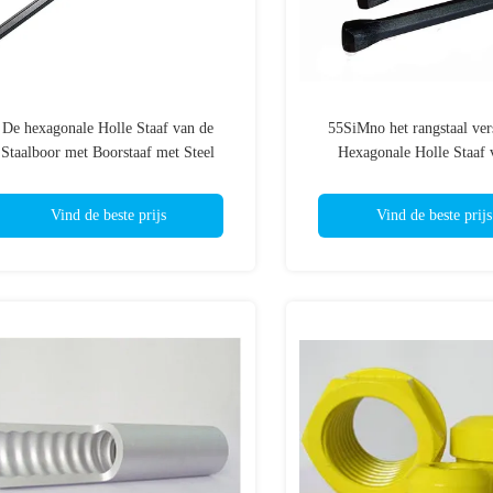
De hexagonale Holle Staaf van de
55SiMno het rangstaal ver
Staalboor met Boorstaaf met Steel
Hexagonale Holle Staaf 
108mm voor het Verankeren van het
Staalboor met Steel (108
Boren
Diepe Stichtingsbori
Vind de beste prijs
Vind de beste prijs