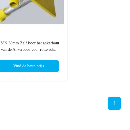
38N 38mm Zelf boor het ankerbout
van de Ankerboor voor rotte rots,
zandgrint
Vind de beste prijs
1