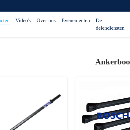
ucten
Video's
Over ons
Evenementen
De
delendiensten
Ankerboo