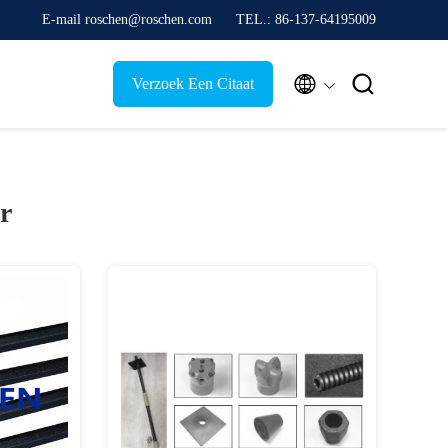
E-mail roschen@roschen.com
TEL.: 86-137-64195009


Verzoek Een Citaat
r