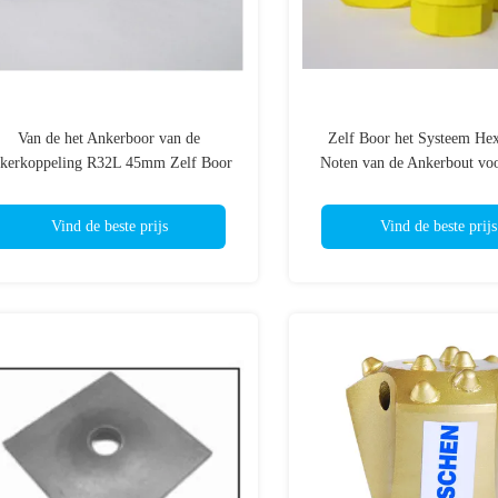
Van de het Ankerboor van de
Zelf Boor het Systeem He
nkerkoppeling R32L 45mm Zelf Boor
Noten van de Ankerbout vo
het Ankerbar
Ankerplaat
Vind de beste prijs
Vind de beste prijs