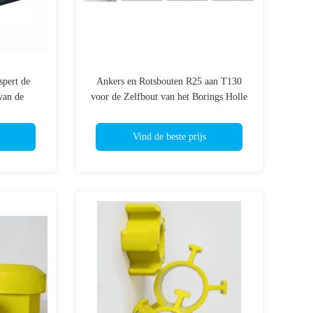
spert de
Ankers en Rotsbouten R25 aan T130
van de
voor de Zelfbout van het Borings Holle
mm) voor
Anker (r-Draad)
ng
Vind de beste prijs