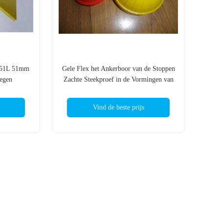
 R51L 51mm
Gele Flex het Ankerboor van de Stoppen
oegen
Zachte Steekproef in de Vormingen van
het Grondzand
Vind de beste prijs