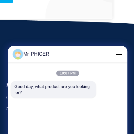
Mr. PHIGER
10:07 PM
Evenementen
Good day, what product are you looking 
Verzoek Een Citaat
for?
Gevallen
TEL.:
86-137-64195009
Nieuws
Fax: 86-021-54380177



