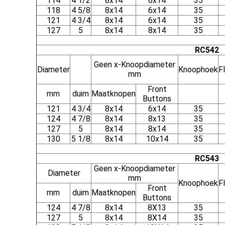
114
4 1/2
8x14
6x14
35
118
4 5/8
8x14
6x14
35
121
4 3/4
8x14
6x14
35
127
5
8x14
8x14
35
RC542
Geen x-Knoopdiameter
Diameter
Knoophoek
F
mm
Front
mm
duim
Maatknopen
Buttons
121
4 3/4
8x14
6x14
35
124
4 7/8
8x14
8x13
35
127
5
8x14
8x14
35
130
5 1/8
8x14
10x14
35
RC543
Geen x-Knoopdiameter
Diameter
mm
Knoophoek
F
Front
mm
duim
Maatknopen
Buttons
124
4 7/8
8x14
8X13
35
127
5
8x14
8X14
35