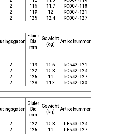
2
112
11.5
RC004-114
2
116
11.7
RC004-118
2
119
12
RC004-121
2
125
12.4
RC004-127
Sluier
Gewicht
lusingsgaten
Dia
Artikelnummer
(kg)
mm
2
119
10.6
RC542-121
2
122
10.8
RC542-124
2
125
11
RC542-127
2
128
11.3
RC542-130
Sluier
Gewicht
lusingsgaten
Dia
Artikelnummer
(kg)
mm
2
122
10.8
RE543-124
2
125
11
RE543-127