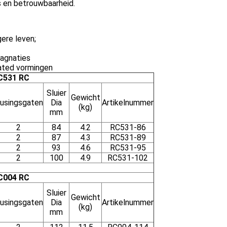
s en betrouwbaarheid.
ere leven;
tagnaties
dated vormingen
RC531 RC
Sluier
Gewicht
lusingsgaten
Dia
Artikelnummer
(kg)
mm
2
84
4.2
RC531-86
2
87
4.3
RC531-89
2
93
4.6
RC531-95
2
100
4.9
RC531-102
RC004 RC
Sluier
Gewicht
lusingsgaten
Dia
Artikelnummer
(kg)
mm