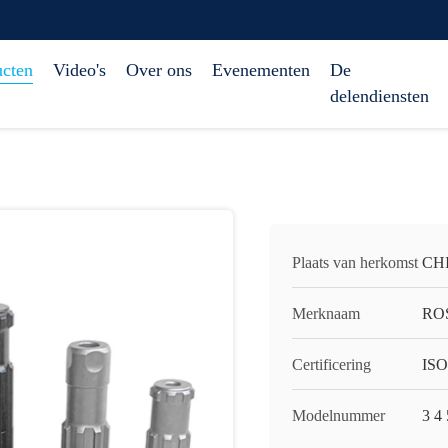
ucten
Video's
Over ons
Evenementen
De
delendiensten
Plaats van herkomst
CH
Merknaam
RO
Certificering
ISO
Modelnummer
3 4 