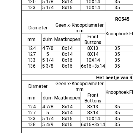
130
5 1/8
8x14
10X14
35
133
5 1/4
8x16
10X14
35
RC545
Geen x-Knoopdiameter
Diameter
mm
Knoophoek
F
Front
mm
duim
Maatknopen
Buttons
124
4 7/8
8x14
8X13
35
127
5
8x14
8X14
35
133
5 1/4
8x16
10X14
35
136
5 3/8
8x16
6x16+3x14
35
Het beetje van 
Geen x-Knoopdiameter
Diameter
mm
Knoophoek
F
Front
mm
duim
Maatknopen
Buttons
124
4 7/8
8x14
8X13
35
127
5
8x14
8X14
35
133
5 1/4
8x16
10X14
35
138
5 4/9
8x16
6x16+3x14
35