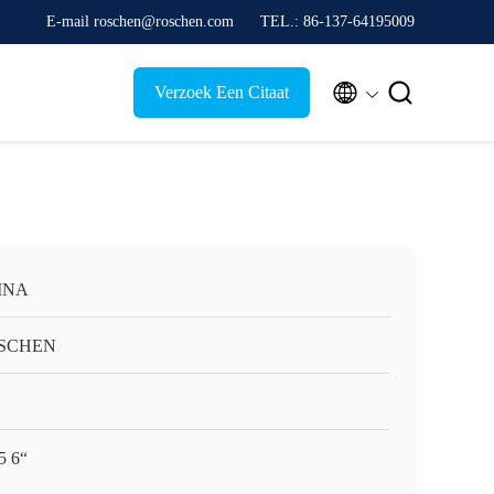
E-mail roschen@roschen.com
TEL.: 86-137-64195009


Verzoek Een Citaat
INA
SCHEN
5 6“