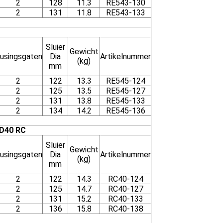
2
128
11.3
RE543-130
2
131
11.8
RE543-133
Sluier
Gewicht
lusingsgaten
Dia
Artikelnummer
(kg)
mm
2
122
13.3
RE545-124
2
125
13.5
RE545-127
2
131
13.8
RE545-133
2
134
14.2
RE545-136
RD40 RC
Sluier
Gewicht
lusingsgaten
Dia
Artikelnummer
(kg)
mm
2
122
14.3
RC40-124
2
125
14.7
RC40-127
2
131
15.2
RC40-133
2
136
15.8
RC40-138