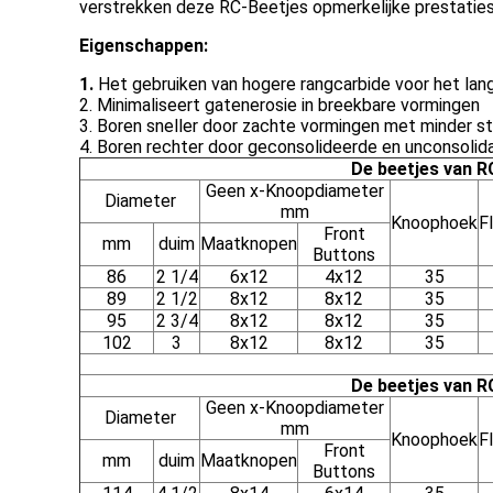
verstrekken deze RC-Beetjes opmerkelijke prestatie
Eigenschappen:
1.
Het gebruiken van hogere rangcarbide voor het lang
2. Minimaliseert gatenerosie in breekbare vormingen
3. Boren sneller door zachte vormingen met minder s
4. Boren rechter door geconsolideerde en unconsoli
De beetjes van 
Geen x-Knoopdiameter
Diameter
mm
Knoophoek
F
Front
mm
duim
Maatknopen
Buttons
86
2 1/4
6x12
4x12
35
89
2 1/2
8x12
8x12
35
95
2 3/4
8x12
8x12
35
102
3
8x12
8x12
35
De beetjes van 
Geen x-Knoopdiameter
Diameter
mm
Knoophoek
F
Front
mm
duim
Maatknopen
Buttons