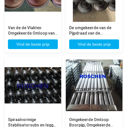
Van de de Vlakten
De omgekeerde van de
Omgekeerde Omloop van
Pijpdraad van de
de hulpmiddel
Omlooprc Boor Types
Gezamenlijke Moersleutel
Remet, Metzke, RRE,
Vind de beste prijs
Vind de beste prijs
de Boorpijp met 4 1/2 Duim
Drillstar, LW, TS voor RC-
Remet, Metzke-Draad
Hamer
Spiraalvormige
Omgekeerde Omloop
Stabilisatorsubs en leggen
Boorpijp, Omgekeerde