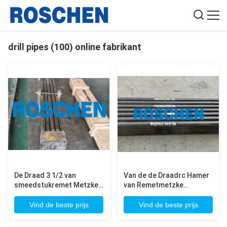
drill pipes (100) online fabrikant
De Draad 3 1/2 van
Van de de Draadrc Hamer
smeedstukremet Metzke
van Remetmetzke
goed Boorpijp“ 4“
Samengestelde de
Boorpijp van 3M
Vind de beste prijs
Vind de beste prijs