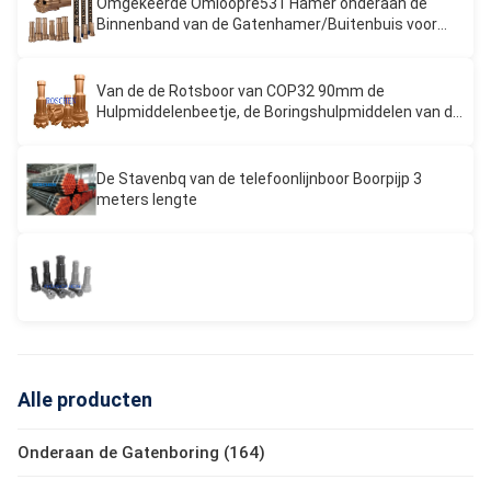
Omgekeerde Omloopre531 Hamer onderaan de
Binnenband van de Gatenhamer/Buitenbuis voor
RC-Hamerboring
Van de de Rotsboor van COP32 90mm de
Hulpmiddelenbeetje, de Boringshulpmiddelen van de
Waterput Met hoge weerstand
De Stavenbq van de telefoonlijnboor Boorpijp 3
meters lengte
Alle producten
Onderaan de Gatenboring (164)