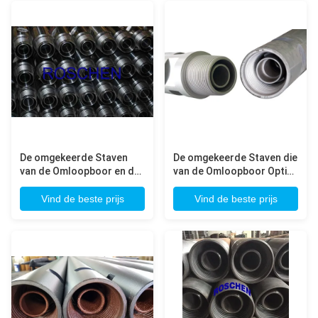
De omgekeerde Staven
De omgekeerde Staven die
van de Omloopboor en de
van de Omloopboor Opties
Boorpijp bestaan uit
verzegelen keren de Pijp
Europees Verhard 4140
van de Omloopboor 4 om
Vind de beste prijs
Vind de beste prijs
het
1/2 duim
Hulpmiddelverbindingen
van het Legeringsstaal