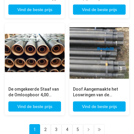
Subs voor de de
Omloop die goed Pijp, RC-
Omgekeerde Pijp en
Boring boren
Vind de beste prijs
Vind de beste prijs
Staven van de
Omloopboor bloot
De omgekeerde Staaf van
Doof Aangemaakte het
de Omloopboor 4,00
Loswringen van de
duimod DS Omgekeerde
Staafrosdrill T4/RD20 van
de Boorpijp van de Omloop
de Booruitbreiding
Vind de beste prijs
Vind de beste prijs
Op zwaar werk berekende
Boorpijp
Dubbele Buis
1
2
3
4
5