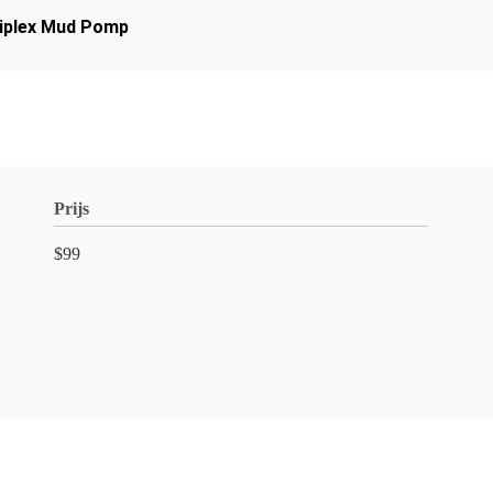
iplex Mud Pomp
Prijs
$99