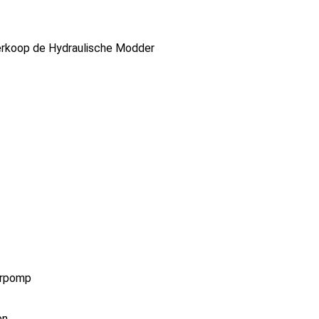
Verkoop de Hydraulische Modder
erpomp
en