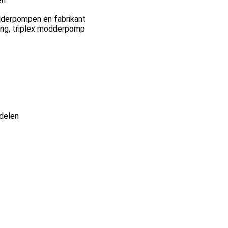
dderpompen en fabrikant
ang, triplex modderpomp
delen