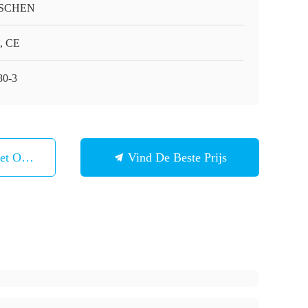
SCHEN
, CE
80-3
et Ons Op
Vind De Beste Prijs