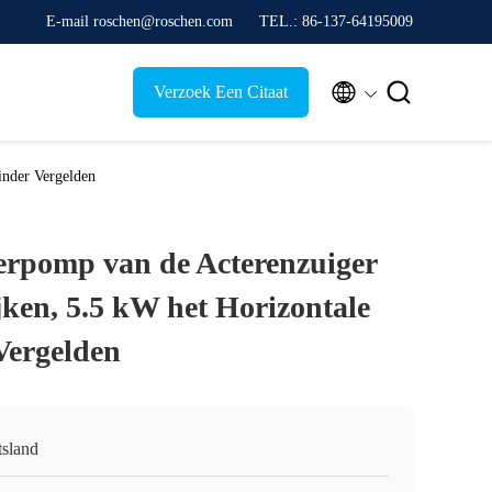
E-mail roschen@roschen.com
TEL.: 86-137-64195009


Verzoek Een Citaat
inder Vergelden
rpomp van de Acterenzuiger
ijken, 5.5 kW het Horizontale
Vergelden
tsland