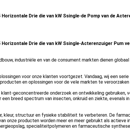
5 Horizontale Drie die van kW Ssingle-de Pomp van de Acte
5 Horizontale Drie die van kW Ssingle-Acterenzuiger Pum v
landbouw, industriële en van de consument markten dienen globa
ossingen voor onze klanten voortgezet. Vandaag, wij een serie
roducten en oplossingen voor de vele markten te veroorzaken 
n klant-geconcentreerde onderzoek en ontwikkeling gebruiken,
 een breed spectrum van insecten, onkruid en ziekte, evenals 
 kleur, structuur en fysieke stabiliteit te verbeteren. De farm
an onze producten worden meer en meer gebruikt als actieve in
nergieopslag, specialiteitpolymeren en farmaceutische synthese