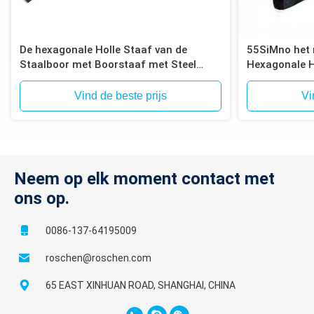
De hexagonale Holle Staaf van de
55SiMno het 
Staalboor met Boorstaaf met Steel
Hexagonale H
108mm voor het Verankeren van het
Staalboor me
Boren
Diepe Stichti
Vind de beste prijs
Vi
Neem op elk moment contact met
ons op.
0086-137-64195009
roschen@roschen.com
65 EAST XINHUAN ROAD, SHANGHAI, CHINA