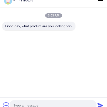
Mr. PHIGER
Sitemap
Neem Contact Met Ons Op
3:03 AM
Good day, what product are you looking for?
Evenementen
Gevallen
Nieuws
Neem Contact Met Ons Op
TEL.:
0086-137-64195009
Privacybeleid
| China Goede kwaliteit Onderaan de Gatenboring Leverancier.
Auteursrecht © 2015-2026 ROSCHEN GROUP Alle rechten. Gebeurd.