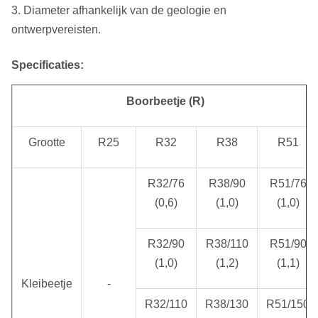
3. Diameter afhankelijk van de geologie en
ontwerpvereisten.
Specificaties:
Boorbeetje (R)
Grootte
R25
R32
R38
R51
R32/76
R38/90
R51/76
(0,6)
(1,0)
(1,0)
R32/90
R38/110
R51/90
(1,0)
(1,2)
(1,1)
Kleibeetje
-
R32/110
R38/130
R51/150