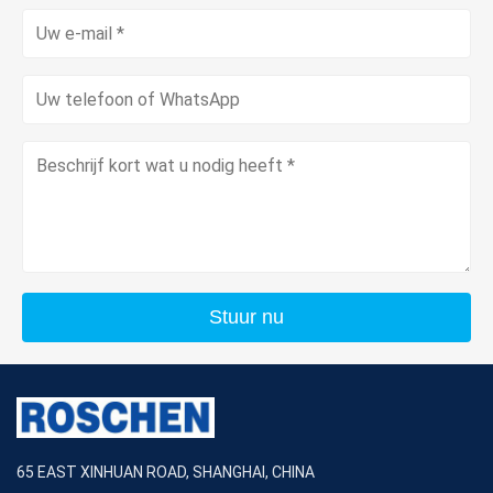
Stuur nu
65 EAST XINHUAN ROAD, SHANGHAI, CHINA