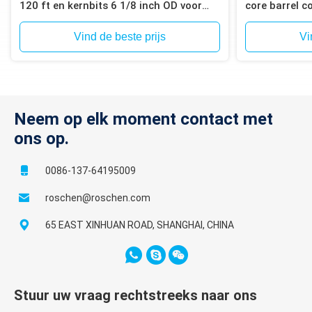
120 ft en kernbits 6 1/8 inch OD voor
core barrel c
olieveld Coring diensten
accessories c
Vind de beste prijs
Vi
Neem op elk moment contact met
ons op.
0086-137-64195009
roschen@roschen.com
65 EAST XINHUAN ROAD, SHANGHAI, CHINA
Stuur uw vraag rechtstreeks naar ons