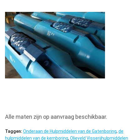
Alle maten zijn op aanvraag beschikbaar.
Taggen:
Onderaan de Hulpmiddelen van de Gatenboring
,
de
hulpmiddelen van de kernboring
,
Olieveld Visserijhulpmiddelen