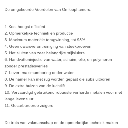
De omgekeerde Voordelen van Omloophamers:
5“
PR40
PR40
ROS RC 50
1.
Kost hoogst efficiënt
5 1/2“
PR52
PR52
ROS RC 55
2. Opmerkelijke techniek en productie
3. Maximum materiële terugwinning, tot 98%
4. Geen dwarsverontreiniging van steekproeven
5 1/2“
PR52R
PR52/PR52R
ROS RC 55
5. Het sluiten van zeer belangrijke stijlsluiers
6. Handvatteninjectie van water, schuim, olie, en polymeren
zonder prestatiesverlies
5 1/2“
PR54
PR54
ROS RC 55
7. Levert maximumboring onder water
8. De hamer kan met rug worden gepast die subs uitboren
9. De extra buizen van de luchtlift
6“
MX5456
MX5456
ROS RC 60
10. Vervaardigd gebruikend robuuste verharde metalen voor met
lange levensuur
6 " ~6 1/2“
RC62/RC62R
RC62/RC62R
ROS RC 65
11. Gecarbureerde zuigers
8“
RC82/RC82R
RC82/RC82R
ROS RC 80
De trots van vakmanschap en de opmerkelijke techniek maken