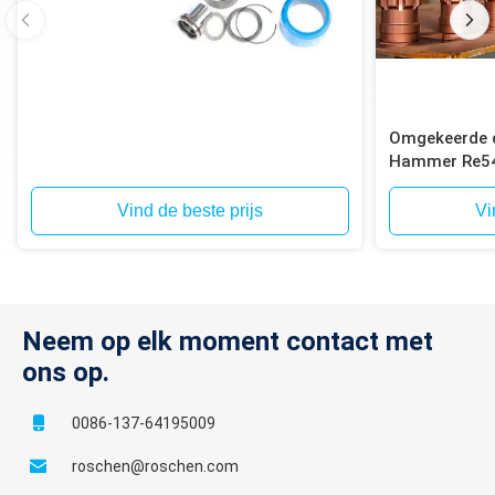
Omgekeerde c
Hammer Re5
circulatie Bit
Vind de beste prijs
Vi
Neem op elk moment contact met
ons op.
0086-137-64195009
roschen@roschen.com