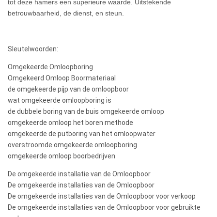
tot deze hamers een superieure waarde. Uitstekende
betrouwbaarheid, de dienst, en steun.
ROS RC
10“
RC100/RC100R
RC100/RC100R
100
Nota's:
Sleutelwoorden:
Metzke, Remet-draad is beschikbaar!
Omgekeerde Omloopboring
Omgekeerd Omloop Boormateriaal
Om het even welke speciale typesteel van RC-Hamer zal door verzoeken besc
de omgekeerde pijp van de omloopboor
wat omgekeerde omloopboring is
de dubbele boring van de buis omgekeerde omloop
omgekeerde omloop het boren methode
omgekeerde de putboring van het omloopwater
overstroomde omgekeerde omloopboring
omgekeerde omloop boorbedrijven
De omgekeerde installatie van de Omloopboor
De omgekeerde installaties van de Omloopboor
De omgekeerde installaties van de Omloopboor voor verkoop
De omgekeerde installaties van de Omloopboor voor gebruikte