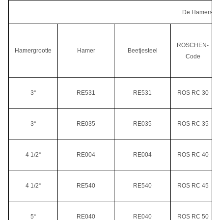
RC hamer RE052
ROS RC 55
5-5 1/2“
De Hamersspe
RC hamer RE547
ROS RC 55
RC hamer RE054
ROS RC 55
ROSCHEN-
Hamergrootte
5 1/2-5 3/4“
Hamer
Beetjesteel
Code
RC hamer RE140
ROS RC 55
3“
RE531
RE531
ROS RC 30
3“
RE035
RE035
ROS RC 35
4 1/2“
RE004
RE004
ROS RC 40
4 1/2“
RE540
RE540
ROS RC 45
5“
RE040
RE040
ROS RC 50