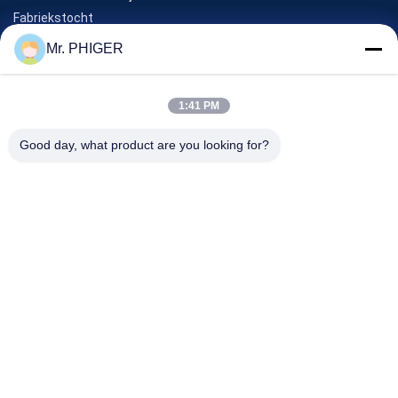
Fabriekstocht
Kwaliteitscontrole
Mr. PHIGER
Sitemap
Neem Contact Met Ons Op
1:41 PM
Good day, what product are you looking for?
Evenementen
Gevallen
Nieuws
Neem Contact Met Ons Op
TEL.:
0086-137-64195009