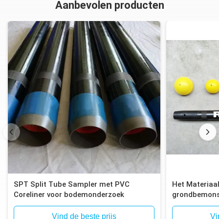
Aanbevolen producten
SPT Split Tube Sampler met PVC
Het Materiaal
Coreliner voor bodemonderzoek
grondbemonst
Bemonsterin
Vind de beste prijs
Vi