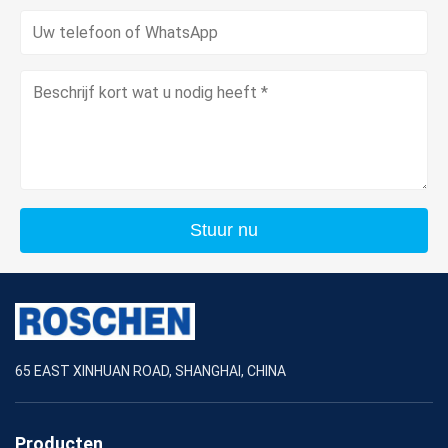
Stuur nu
65 EAST XINHUAN ROAD, SHANGHAI, CHINA
Producten