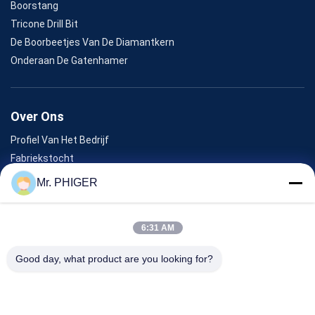
Boorstang
Tricone Drill Bit
De Boorbeetjes Van De Diamantkern
Onderaan De Gatenhamer
Over Ons
Profiel Van Het Bedrijf
Fabriekstocht
Kwaliteitscontrole
Mr. PHIGER
Sitemap
Neem Contact Met Ons Op
6:31 AM
Good day, what product are you looking for?
Evenementen
Gevallen
Nieuws