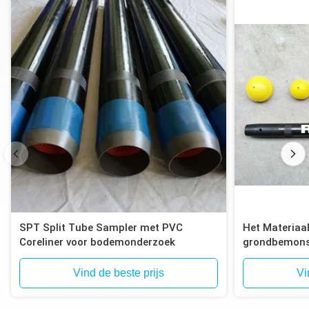
SPT Split Tube Sampler met PVC
Het Materiaal
Coreliner voor bodemonderzoek
grondbemonst
Bemonsterin
Vind de beste prijs
Vi