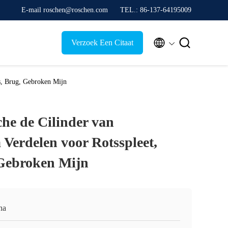
E-mail roschen@roschen.com
TEL.: 86-137-64195009


Verzoek Een Citaat
ts, Brug, Gebroken Mijn
che de Cilinder van
 Verdelen voor Rotsspleet,
 Gebroken Mijn
na