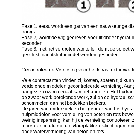
Fase 1, eerst, wordt een gat van een nauwkeurige di
boorgat.
Fase 2, wordt de wig gedreven vooruit onder hydraul
seconden.
Fase 3, met het vergroten van teller klemt de splee
geschikt machtshulpmiddel worden gesneden.
Gecontroleerde Vernieling voor het Infrastructuurwer
Vele contractanten vinden zij kosten, sparen tijd k
verdelende middelen gecontroleerde vernieling. Aan
aangezien uw materiaal kan behandelen. Het hydrauli
op zwaar werk berekende werk, zullen de hydraulische
schommelen dan het bedekken brekers.
De jaren van onderzoek en het gebruik van het hyd
hulpmiddelen voor vernieling van beton en rots bewezen
weinig inspanning, kan hij de vernieling controleren
muren, concrete muren, vloerplakken, stichtingen, 
onderwatervernieling van beton en rots.