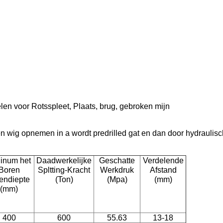
elen voor Rotsspleet, Plaats, brug, gebroken mijn
n wig opnemen in a wordt predrilled gat en dan door hydrauli
inum het
Daadwerkelijke
Geschatte
Verdelende
Boren
Spltting-Kracht
Werkdruk
Afstand
endiepte
(Ton)
(Mpa)
(mm)
(mm)
400
600
55.63
13-18