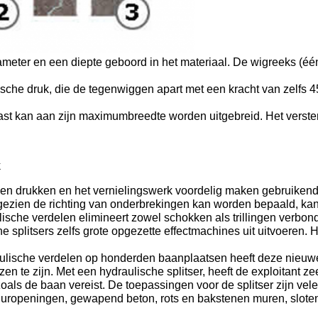
ameter en een diepte geboord in het materiaal. De wigreeks (
ische druk, die de tegenwiggen apart met een kracht van zelfs 
t vast kan aan zijn maximumbreedte worden uitgebreid. Het ver
k
unnen drukken en het vernielingswerk voordelig maken gebruike
gezien de richting van onderbrekingen kan worden bepaald, kan
sche verdelen elimineert zowel schokken als trillingen verbo
 splitsers zelfs grote opgezette effectmachines uit uitvoeren. 
raulische verdelen op honderden baanplaatsen heeft deze nieu
 te zijn. Met een hydraulische splitser, heeft de exploitant zee
 zoals de baan vereist. De toepassingen voor de splitser zijn 
muuropeningen, gewapend beton, rots en bakstenen muren, slote