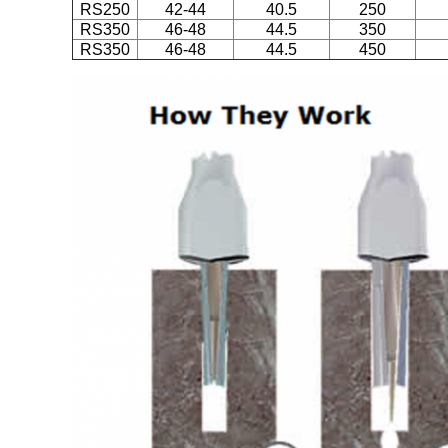
RS250
42-44
40.5
250
RS350
46-48
44.5
350
RS350
46-48
44.5
450