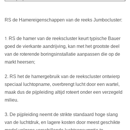
contacteren.
Diameter
RS de Hamereigenschappen van de reeks Jumbocluster:
Model
RS 1000
1000
(mm)
1400
Totale
RS de hamer van de reekscluster keurt typische Bauer
1.
Hoogte (mm)
(zonder
hoogte
2600
goed de vierkante aandrijving, kan met het grootste deel
proefbeetje)
(mm)
van de roterende boringsinstallatie aanpassen die op de
markt heersen;
Totaal
Gewicht (Kg)
1900
gewicht
3000
(Kg)
2. RS het de hamergebruik van de reekscluster ontwierp
speciaal luchtopname, overbrengt lucht door een wartel,
Nr van sub-
7
maak dus de pijpleiding altijd roteert onder een verzegeld
Hamers
milieu.
Technische Gegevens
3. De pijpleiding neemt de strikte standaard hoge slang
Luchtdruk
1.0Mpa
1.8Mpa
2.4Mpa
van de luchtdruk, en lagere kosten door meest geschikte
126 m ³
182 m ³