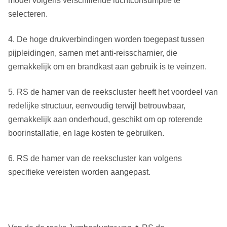
model volgens verschillende luchtconsumptie te
Luchtconsumptie
63 m ³ /min
/min
/min
selecteren.
Opmerking: Boven gegevens voor verwijzing slechts, voor
4. De hoge drukverbindingen worden toegepast tussen
specifiekere informatie, gelieve met onze marktmanager te
pijpleidingen, samen met anti-reisscharnier, die
contacteren.
gemakkelijk om en brandkast aan gebruik is te veinzen.
Diameter
Model
RS 1200
1200
5. RS de hamer van de reekscluster heeft het voordeel van
(mm)
redelijke structuur, eenvoudig terwijl betrouwbaar,
1400
Totale
gemakkelijk aan onderhoud, geschikt om op roterende
Hoogte (mm)
(zonder
hoogte
2600
boorinstallatie, en lage kosten te gebruiken.
proefbeetje)
(mm)
6. RS de hamer van de reekscluster kan volgens
Totaal
Gewicht (Kg)
2450
gewicht
3500
specifieke vereisten worden aangepast.
(Kg)
Nr van sub-
8
Hamers