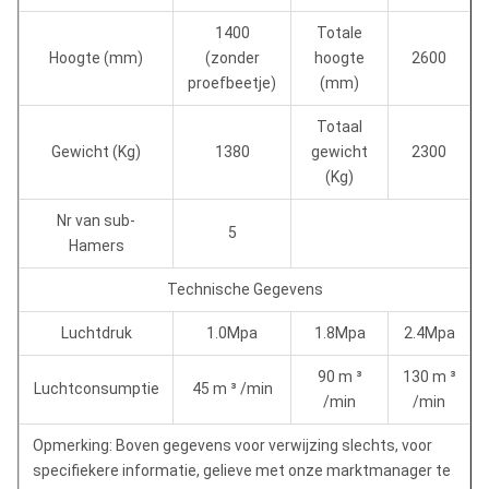
1400
Totale
Hoogte (mm)
(zonder
hoogte
2600
proefbeetje)
(mm)
Totaal
Gewicht (Kg)
1380
gewicht
2300
(Kg)
Nr van sub-
5
Hamers
Technische Gegevens
Luchtdruk
1.0Mpa
1.8Mpa
2.4Mpa
90 m ³
130 m ³
Luchtconsumptie
45 m ³ /min
/min
/min
Opmerking: Boven gegevens voor verwijzing slechts, voor
specifiekere informatie, gelieve met onze marktmanager te