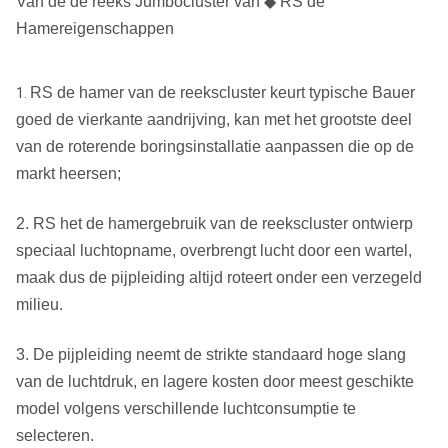
Van de de reeks Jumbocluster van ◆ RS de
Technische Gegevens
Hamereigenschappen
Luchtdruk
1.0Mpa
1.8Mpa
2.4Mpa
RS de hamer van de reekscluster keurt typische Bauer
1.
144 m ³
208 m ³
Luchtconsumptie
72 m ³ /min
/min
/min
goed de vierkante aandrijving, kan met het grootste deel
van de roterende boringsinstallatie aanpassen die op de
Opmerking: Boven gegevens voor verwijzing slechts, voor
markt heersen;
specifiekere informatie, gelieve met onze marktmanager te
contacteren.
2. RS het de hamergebruik van de reekscluster ontwierp
speciaal luchtopname, overbrengt lucht door een wartel,
Diameter
Model
RS 1300
1300
maak dus de pijpleiding altijd roteert onder een verzegeld
(mm)
milieu.
1400
Totale
Hoogte (mm)
(zonder
hoogte
2600
3. De pijpleiding neemt de strikte standaard hoge slang
proefbeetje)
(mm)
van de luchtdruk, en lagere kosten door meest geschikte
model volgens verschillende luchtconsumptie te
Totaal
Gewicht (Kg)
2640
gewicht
3800
selecteren.