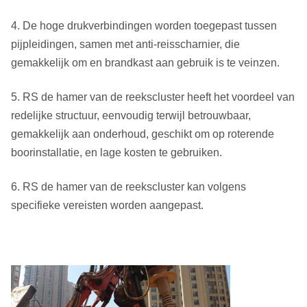
(Kg)
4. De hoge drukverbindingen worden toegepast tussen
Nr van sub-
8
pijpleidingen, samen met anti-reisscharnier, die
Hamers
gemakkelijk om en brandkast aan gebruik is te veinzen.
Technische Gegevens
5. RS de hamer van de reekscluster heeft het voordeel van
Luchtdruk
1.0Mpa
1.8Mpa
2.4Mpa
redelijke structuur, eenvoudig terwijl betrouwbaar,
144 m ³
208 m ³
gemakkelijk aan onderhoud, geschikt om op roterende
Luchtconsumptie
72 m ³ /min
/min
/min
boorinstallatie, en lage kosten te gebruiken.
Opmerking: Boven gegevens voor verwijzing slechts, voor
6. RS de hamer van de reekscluster kan volgens
specifiekere informatie, gelieve met onze marktmanager te
specifieke vereisten worden aangepast.
contacteren.
Diameter
Model
RS 1500
1500
(mm)
1400
Totale
Hoogte (mm)
(zonder
hoogte
2600