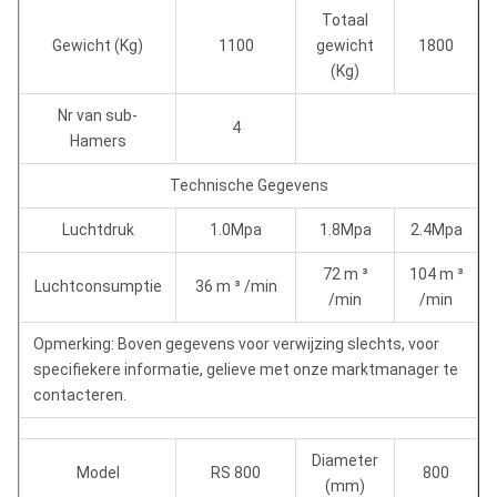
72 m ³
104 m ³
Luchtconsumptie
36 m ³ /min
Totaal
/min
/min
Gewicht (Kg)
1100
gewicht
1800
(Kg)
Opmerking: Boven gegevens voor verwijzing slechts,
voor specifiekere informatie, gelieve met onze
Nr van sub-
4
marktmanager te contacteren.
Hamers
Technische Gegevens
Luchtdruk
1.0Mpa
1.8Mpa
2.4Mpa
72 m ³
104 m ³
Luchtconsumptie
36 m ³ /min
/min
/min
Opmerking: Boven gegevens voor verwijzing slechts, voor
specifiekere informatie, gelieve met onze marktmanager te
contacteren.
Diameter
Model
RS 800
800
(mm)