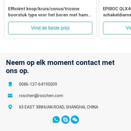
Efficiënt knop/kruis/conus/tricone
EPIROC QLX4
boorstuk type voor het boren met hamer
schakeldiame
in het gat
voor het bore
Vind de beste prijs
Vi
Neem op elk moment contact met
ons op.
0086-137-64195009
roschen@roschen.com
65 EAST XINHUAN ROAD, SHANGHAI, CHINA