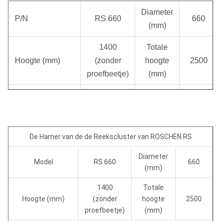
Diameter
P/N
RS 660
660
(mm)
1400
Totale
Hoogte (mm)
(zonder
hoogte
2500
proefbeetje)
(mm)
Totaal
Gewicht (Kg)
1100
gewicht
1800
(Kg)
De Hamer van de de Reekscluster van ROSCHEN RS
Nr van sub-
4
Diameter
Hamers
Model
RS 660
660
(mm)
Technische Gegevens
1400
Totale
Hoogte (mm)
(zonder
hoogte
2500
Luchtdruk
1.0Mpa
1.8Mpa
2.4Mpa
proefbeetje)
(mm)