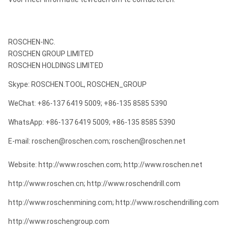
Naar maat
T45 en
915mm ~
Ø45
gemaakte
anderen
6135mm
snelheidsstaaf
ROSCHEN-INC.
ROSCHEN GROUP LIMITED
Naar maat
ROSCHEN HOLDINGS LIMITED
T51 en
915mm ~
Ø51
gemaakte
anderen
6135mm
snelheidsstaaf
Skype: ROSCHEN.TOOL, ROSCHEN_GROUP
WeChat: +86-137 6419 5009; +86-135 8585 5390
Naar maat
915mm ~
GT60
GT60 draad
gemaakte
6135mm
WhatsApp: +86-137 6419 5009; +86-135 8585 5390
snelheidsstaaf
E-mail: roschen@roschen.com; roschen@roschen.net
Website: http://www.roschen.com; http://www.roschen.net
http://www.roschen.cn; http://www.roschendrill.com
http://www.roschenmining.com; http://www.roschendrilling.com
http://www.roschengroup.com