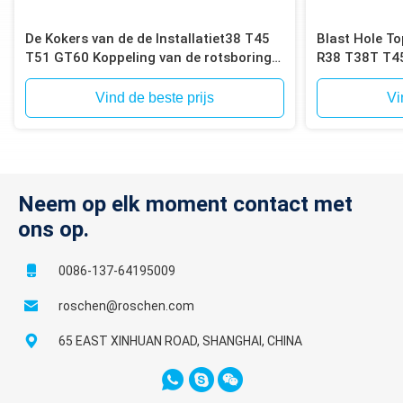
De Kokers van de de Installatiet38 T45
Blast Hole T
T51 GT60 Koppeling van de rotsboring
R38 T38T T45
voor Boor de Koppelingskoker van de
Bit
Mijnbouwrots
Vind de beste prijs
Vi
Neem op elk moment contact met
ons op.
0086-137-64195009
roschen@roschen.com
65 EAST XINHUAN ROAD, SHANGHAI, CHINA