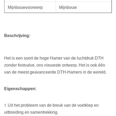
Mijnbouwvoorwerp
Mijnbouw
Oorsprong
Duitsland, China
Type
Boringsmachine
Beschrijving:
Handelsmerk
ROSCHEN
HS Code
84123100
Het is een soort de hoge Hamer van de luchtdruk DTH
zonder footvalve, ons nieuwste ontwerp. Het is ook één
van de meest geavanceerde DTH-Hamers in de wereld.
Eigenschappen:
Uit het probleem van de breuk van de voetklep en
1.
uitbreiding en samentrekking.