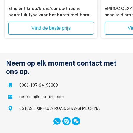
Efficiënt knop/kruis/conus/tricone
EPIROC QLX4
boorstuk type voor het boren met hamer
schakeldiame
in het gat
voor het bore
Vind de beste prijs
Vi
Neem op elk moment contact met
ons op.
0086-137-64195009
roschen@roschen.com
65 EAST XINHUAN ROAD, SHANGHAI, CHINA