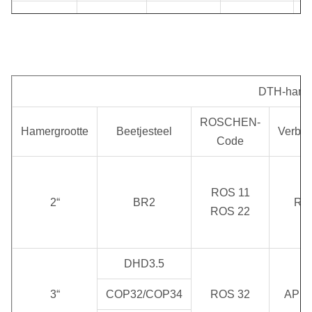
1880 mm
474,00 kg
Φ275 mm
DHD1120
Effecttarief
Geadviseerde Roterende
Werkdruk
bij 0,5
DTH-hamer
Snelheid
MPa
ROSCHEN-
Hamergrootte
Beetjesteel
Verbin
Code
1.0 ~ 2,5
20 Herz
15 ~ 25 t/min
2
MPa
ROS 11
2“
BR2
RD
ROS 22
DHD3.5
3“
COP32/COP34
ROS 32
API 2