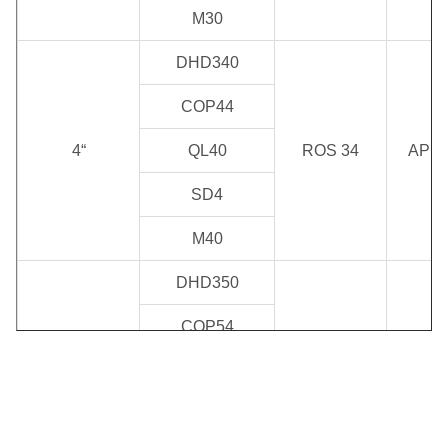
M30
DHD340
COP44
4“
QL40
ROS 34
API 2
SD4
M40
DHD350
COP54
API
ROS 52
5“
QL50
Reg/A
ROS 54
SD5