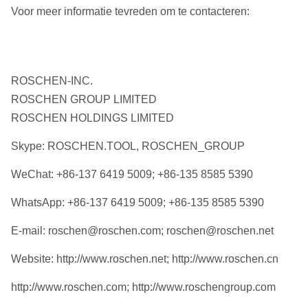
M50
Voor meer informatie tevreden om te contacteren:
DHD360
COP64
ROSCHEN-INC.
ROS 62
6“
QL60
API 3
ROSCHEN GROUP LIMITED
ROS 64
ROSCHEN HOLDINGS LIMITED
SD6
Skype: ROSCHEN.TOOL, ROSCHEN_GROUP
M60
WeChat: +86-137 6419 5009; +86-135 8585 5390
DHD380
WhatsApp: +86-137 6419 5009; +86-135 8585 5390
COP84
ROS 82
E-mail: roschen@roschen.com; roschen@roschen.net
8“
API 4
ROS 84
QL80
Website: http://www.roschen.net; http://www.roschen.cn
SD8
http://www.roschen.com; http://www.roschengroup.com