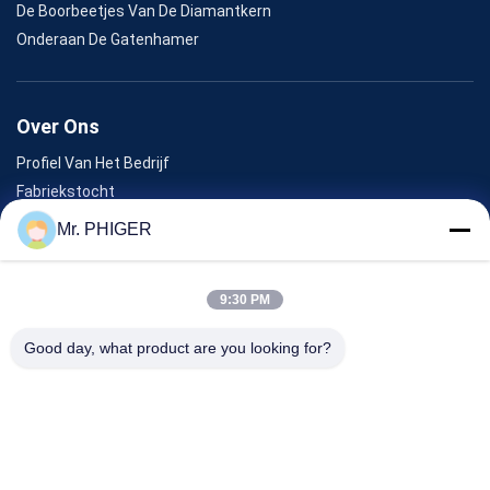
De Boorbeetjes Van De Diamantkern
Onderaan De Gatenhamer
Over Ons
Profiel Van Het Bedrijf
Fabriekstocht
Kwaliteitscontrole
Mr. PHIGER
Sitemap
Neem Contact Met Ons Op
9:30 PM
Good day, what product are you looking for?
Evenementen
Gevallen
Nieuws