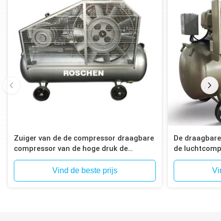
Zuiger van de de compressor draagbare
De draagbare
compressor van de hoge druk de
de luchtcomp
elektrische lucht
Vind de beste prijs
Vi