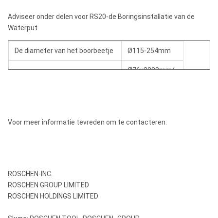
Max.speed
t/min
Adviseer onder delen voor RS20-de Boringsinstallatie van de
Omwentelingstorsie
4000 N.m
Waterput
Het lopen Snelheid
0-2.5 km/h
De diameter van het boorbeetje
Ø115-254mm
Klasseerbaarheid
25o
Ø76x3000mm/
Boorstaaf (diameterxlength)
Ø89x3000mm
Motor
Boorhamer
DHD360
Motormodel
YC6B125-K10
Voor meer informatie tevreden om te contacteren:
Macht
92kw/2200rpm
Passende Boorcomponenten
Boorhamer
DHD360/DTH380
ROSCHEN-INC.
Staafdiameter
Ø76/Ø89 mm
ROSCHEN GROUP LIMITED
ROSCHEN HOLDINGS LIMITED
Lengte van Staaf
3 000 mm