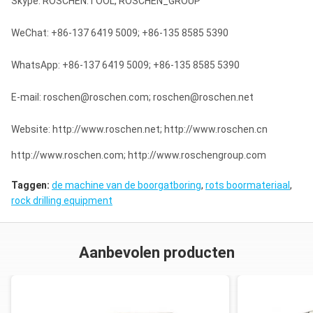
Skype: ROSCHEN.TOOL, ROSCHEN_GROUP
Algemeen gewicht
7500 kg
Algemene afmeting
5100x2300x2850 mm
WeChat: +86-137 6419 5009; +86-135 8585 5390
WhatsApp: +86-137 6419 5009; +86-135 8585 5390
E-mail: roschen@roschen.com; roschen@roschen.net
Website: http://www.roschen.net; http://www.roschen.cn
http://www.roschen.com; http://www.roschengroup.com
Taggen:
de machine van de boorgatboring
,
rots boormateriaal
,
rock drilling equipment
Aanbevolen producten