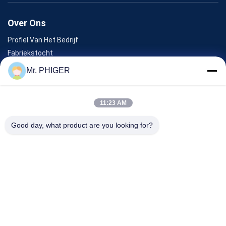
Over Ons
Profiel Van Het Bedrijf
Fabriekstocht
Kwaliteitscontrole
Mr. PHIGER
Sitemap
Neem Contact Met Ons Op
11:23 AM
Good day, what product are you looking for?
Evenementen
Gevallen
Nieuws
Neem Contact Met Ons Op
TEL.:
0086-137-64195009