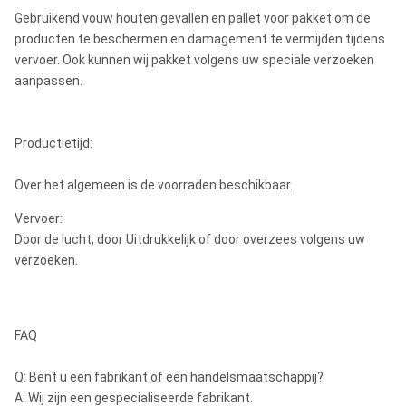
Gebruikend vouw houten gevallen en pallet voor pakket om de
producten te beschermen en damagement te vermijden tijdens
ODEX240
273
261
240
30
vervoer. Ook kunnen wij pakket volgens uw speciale verzoeken
aanpassen.
ODEX280
324
305
280
37
Productietijd:
Over het algemeen is de voorraden beschikbaar.
Vervoer:
Door de lucht, door Uitdrukkelijk of door overzees volgens uw
verzoeken.
FAQ
Q: Bent u een fabrikant of een handelsmaatschappij?
A: Wij zijn een gespecialiseerde fabrikant.