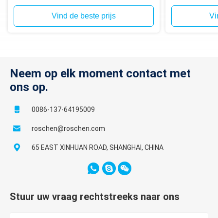
in het gat
voor het bore
Vind de beste prijs
Vi
Neem op elk moment contact met
ons op.
0086-137-64195009
roschen@roschen.com
65 EAST XINHUAN ROAD, SHANGHAI, CHINA
Stuur uw vraag rechtstreeks naar ons