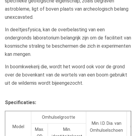
specifieke geologische eigenschap, zoals begraven
astrobleme, ligt of boven plaats van archeologisch belang
unexcavated.
In deeltjesfysica, kan de overbelasting van een
ondergronds laboratorium belangrijk zijn om de faciliteit van
kosmische straling te beschermen die zich in experimenten
kan mengen.
In boomkwekerij die, wordt het woord ook voor de grond
over de bovenkant van de wortels van een boom gebruikt
uit de wildernis wordt bijeengezocht.
Specificaties:
Omhulselgrootte
Min. I.D. Dia. van
Model
ui
Max.
Min.
Omhulselschoen
va