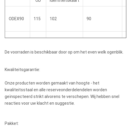
OD
identiteitskaart
ODEX90
115
102
90
12
ODEX115
142
128
115
15
De voorraden is beschikbaar door op om het even welk ogenblik.
ODEX140
171
157
140
18
Kwaliteitsgarantie:
Onze producten worden gemaakt van hoogte - het
kwaliteitsstaal en alle reserveonderdelendelen worden
ODEX165
196
183
165
21
geïnspecteerd strikt alvorens te verschepen. Wij hebben snel
reacties voor uw klacht en suggestie.
ODEX190
222
205
190
23
Pakket: