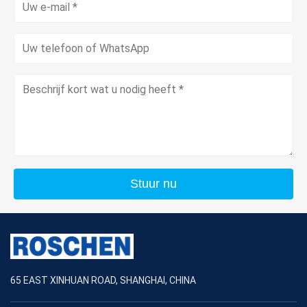
Stuur nu
65 EAST XINHUAN ROAD, SHANGHAI, CHINA