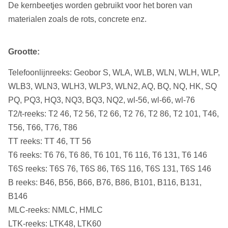
De kernbeetjes worden gebruikt voor het boren van
materialen zoals de rots, concrete enz.
Grootte:
Telefoonlijnreeks: Geobor S, WLA, WLB, WLN, WLH, WLP,
WLB3, WLN3, WLH3, WLP3, WLN2, AQ, BQ, NQ, HK, SQ
PQ, PQ3, HQ3, NQ3, BQ3, NQ2, wl-56, wl-66, wl-76
T2/t-reeks: T2 46, T2 56, T2 66, T2 76, T2 86, T2 101, T46,
T56, T66, T76, T86
TT reeks: TT 46, TT 56
T6 reeks: T6 76, T6 86, T6 101, T6 116, T6 131, T6 146
T6S reeks: T6S 76, T6S 86, T6S 116, T6S 131, T6S 146
B reeks: B46, B56, B66, B76, B86, B101, B116, B131,
B146
MLC-reeks: NMLC, HMLC
LTK-reeks: LTK48, LTK60