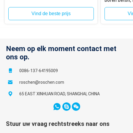
boren beton, 
baksteen, blo
Vind de beste prijs
Vi
Neem op elk moment contact met
ons op.
0086-137-64195009
roschen@roschen.com
65 EAST XINHUAN ROAD, SHANGHAI, CHINA
Stuur uw vraag rechtstreeks naar ons