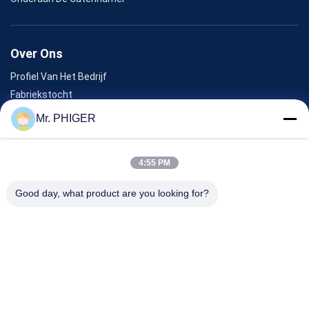
Over Ons
Profiel Van Het Bedrijf
Fabriekstocht
Kwaliteitscontrole
Mr. PHIGER
Sitemap
Neem Contact Met Ons Op
4:55 PM
Good day, what product are you looking for?
Evenementen
Gevallen
Nieuws
Neem Contact Met Ons Op