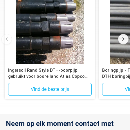
41/2“
3“
1“
ROUSSY
41/2“
3“
2“
ROUSSY
41/2“
3“
5“
ROUSSY
41/2“
3“
10“
ROUSSY
41/2“
3“
20“
ROUSSY
Ingersoll Rand Style DTH-boorpijp
Boringpijp - 
gebruikt voor booreiland Atlas Copco
DTH boringpi
T4W, T685
Vind de beste prijs
Vi
Neem op elk moment contact met