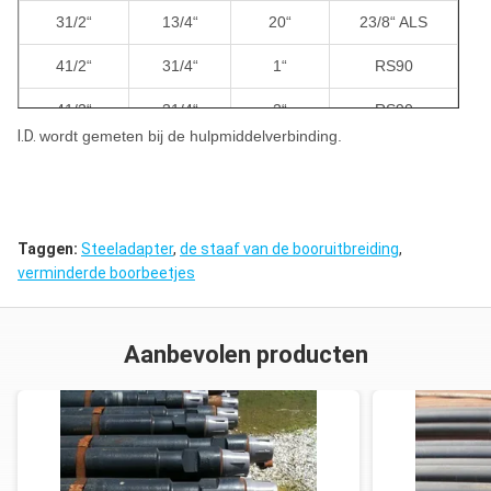
31/2“
13/4“
20“
23/8“ ALS
41/2“
3“
20“
ROUSSY
41/2“
31/4“
1“
RS90
41/2“
31/4“
2“
RS90
I.D.
wordt gemeten bij de hulpmiddelverbinding.
41/2“
31/4“
5“
RS90
41/2“
31/4“
10“
RS90
41/2“
31/4“
20“
RS90
Taggen:
Steeladapter
,
de staaf van de booruitbreiding
,
verminderde boorbeetjes
41/2“
21/8“
1“
27/8“ ALS
41/2“
21/8“
2“
27/8“ ALS
Aanbevolen producten
41/2“
21/8“
5“
27/8“ ALS
41/2“
21/8“
10“
27/8“ ALS
41/2“
21/8“
20“
27/8“ ALS