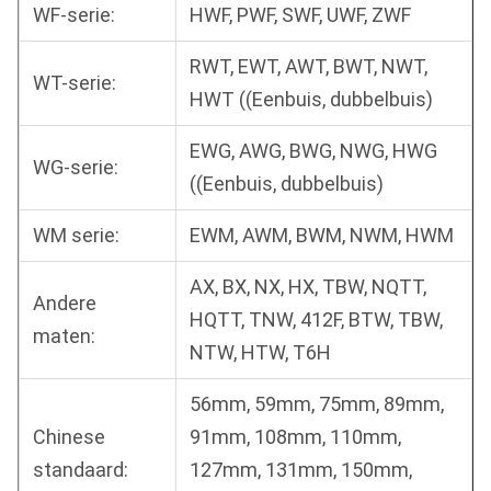
WF-serie:
HWF, PWF, SWF, UWF, ZWF
RWT, EWT, AWT, BWT, NWT,
WT-serie:
HWT ((Eenbuis, dubbelbuis)
EWG, AWG, BWG, NWG, HWG
WG-serie:
((Eenbuis, dubbelbuis)
WM serie:
EWM, AWM, BWM, NWM, HWM
AX, BX, NX, HX, TBW, NQTT,
Andere
HQTT, TNW, 412F, BTW, TBW,
maten:
NTW, HTW, T6H
56mm, 59mm, 75mm, 89mm,
Chinese
91mm, 108mm, 110mm,
standaard:
127mm, 131mm, 150mm,