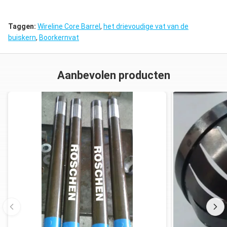
Taggen:
Wireline Core Barrel
,
het drievoudige vat van de
buiskern
,
Boorkernvat
Aanbevolen producten