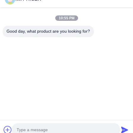
Sitemap
Neem Contact Met Ons Op
10:55 PM
Good day, what product are you looking for?
Evenementen
Gevallen
Nieuws
Neem Contact Met Ons Op
TEL.:
0086-137-64195009
Privacybeleid
| China Goede kwaliteit Onderaan de Gatenboring Leverancier.
Auteursrecht © 2015-2026 ROSCHEN GROUP Alle rechten. Gebeurd.