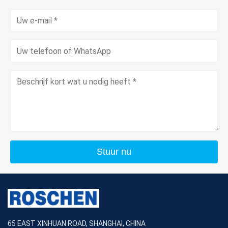
Stuur nu
65 EAST XINHUAN ROAD, SHANGHAI, CHINA