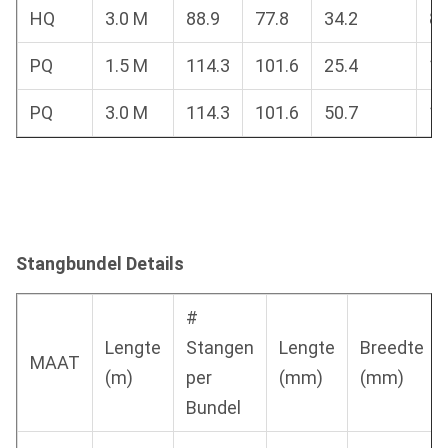
HQ
3.0 M
88.9
77.8
34.2
8.
PQ
1.5 M
114.3
101.6
25.4
10
PQ
3.0 M
114.3
101.6
50.7
10
Stangbundel Details
#
Lengte
Stangen
Lengte
Breedte
MAAT
(m)
per
(mm)
(mm)
Bundel