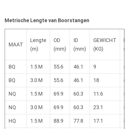
Metrische Lengte van Boorstangen
Lengte
OD
ID
GEWICHT
D
MAAT
(m)
(mm)
(mm)
(KG)
(
BQ
1.5 M
55.6
46.1
9
8.
BQ
3.0 M
55.6
46.1
18
8.
NQ
1.5 M
69.9
60.3
11.6
8.
NQ
3.0 M
69.9
60.3
23.1
8.
HQ
1.5 M
88.9
77.8
17.1
8.