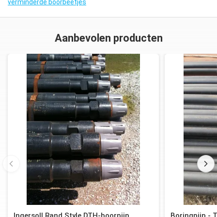
verminderde boorbeetjes
Aanbevolen producten
Ingersoll Rand Style DTH-boorpijp
Boringpijp - 