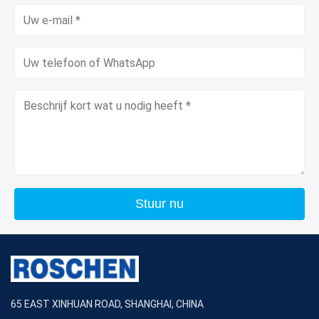
Stuur nu
65 EAST XINHUAN ROAD, SHANGHAI, CHINA