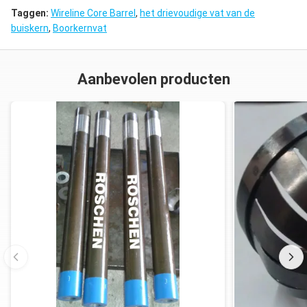
Taggen:
Wireline Core Barrel
,
het drievoudige vat van de
buiskern
,
Boorkernvat
Aanbevolen producten