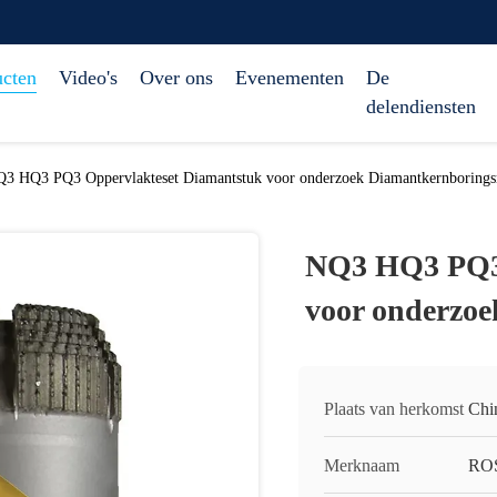
ucten
Video's
Over ons
Evenementen
De
delendiensten
3 HQ3 PQ3 Oppervlakteset Diamantstuk voor onderzoek Diamantkernborings
NQ3 HQ3 PQ3 
voor onderzo
Plaats van herkomst
Chi
Merknaam
RO