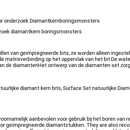
or onderzoek Diamantkernboringsmonsters
rzoek diamantkern boringsmonsters
llen van geïmpregneerde bits, ze worden alleen ingestel
e matrixverbinding op het oppervlak van het bit.De wat
n de diamantenHet ontwerp van de diamanten set zorgt
uurlijke diamant kern bits, Surface Set natuurlijke Diam
namelijk aanbevolen voor gebruik bij het boren van rela
oor geïmpregneerde diamantstukken. They are also recom