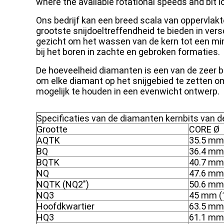
where the available rotational speeds and bit l
Ons bedrijf kan een breed scala van oppervlak
grootste snijdoeltreffendheid te bieden in ve
gezicht om het wassen van de kern tot een m
bij het boren in zachte en gebroken formaties.
De hoeveelheid diamanten is een van de zeer be
om elke diamant op het snijgebied te zetten o
mogelijk te houden in een evenwicht ontwerp.
Specificaties van de diamanten kernbits van de
Grootte
CORE Ø
AQTK
35.5 mm 
BQ
36.4 mm 
BQTK
40.7 mm 
NQ
47.6 mm 
NQTK (NQ2")
50.6 mm 
NQ3
45 mm (1
Hoofdkwartier
63.5 mm 
HQ3
61.1 mm 