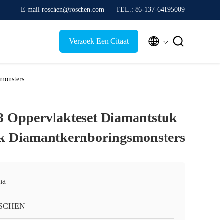
E-mail roschen@roschen.com
TEL.: 86-137-64195009


Verzoek Een Citaat
monsters
Oppervlakteset Diamantstuk
ek Diamantkernboringsmonsters
na
SCHEN