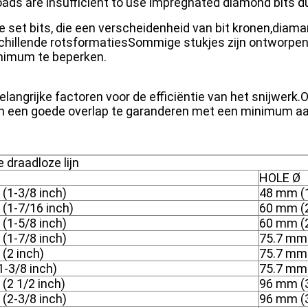
oads are insufficient to use impregnated diamond bits due
te set bits, die een verscheidenheid van bit kronen,dia
rschillende rotsformatiesSommige stukjes zijn ontworpe
inimum te beperken.
langrijke factoren voor de efficiëntie van het snijwerk
m een goede overlap te garanderen met een minimum aan
 draadloze lijn
HOLE Ø
(1-3/8 inch)
48 mm (1
(1-7/16 inch)
60 mm (2
(1-5/8 inch)
60 mm (2
(1-7/8 inch)
75.7 mm 
(2 inch)
75.7 mm 
-3/8 inch)
75.7 mm 
(2 1/2 inch)
96 mm (3
(2-3/8 inch)
96 mm (3