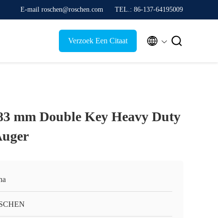
E-mail roschen@roschen.com
TEL.: 86-137-64195009


Verzoek Een Citaat
 83 mm Double Key Heavy Duty
Auger
na
SCHEN