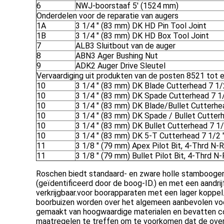
6
NWJ-boorstaaf 5′ (1524 mm)
Onderdelen voor de reparatie van augers
1A
3 1/4 " (83 mm) DK HD Pin Tool Joint
1B
3 1/4 " (83 mm) DK HD Box Tool Joint
7
ALB3 Sluitbout van de auger
8
ABN3 Ager Bushing Nut
9
ADK2 Auger Drive Sleutel
Vervaardiging uit produkten van de posten 8521 tot
10
3 1/4 " (83 mm) DK Blade Cutterhead 7 1/
10
3 1/4 " (83 mm) DK Spade Cutterhead 7 1/
10
3 1/4 " (83 mm) DK Blade/Bullet Cutterhea
10
3 1/4 " (83 mm) DK Spade / Bullet Cutterh
10
3 1/4 " (83 mm) DK Bullet Cutterhead 7 1/
10
3 1/4 " (83 mm) DK 5-T Cutterhead 7 1/2 
11
3 1/8 " (79 mm) Apex Pilot Bit, 4-Thrd N-
11
3 1/8 " (79 mm) Bullet Pilot Bit, 4-Thrd N
Roschen biedt standaard- en zware holle stamboogers
(geïdentificeerd door de boog-ID.) en met een aandr
verkrijgbaar.voor boorapparaten met een lager koppel.
boorbuizen worden over het algemeen aanbevolen voor
gemaakt van hoogwaardige materialen en bevatten con
maatregelen te treffen om te voorkomen dat de overh