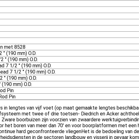
 en met 8528
2 " (190 mm) O.D.
2 " (190 mm) O.D.
d 7 1/2 " (190 mm) O.D.
ead 7 1/2 " (190 mm) O.D.
2 " (190 mm) O.D.
" (190 mm) O.D.
Rod Pin
-Rod Pin
 in lengtes van vijf voet (op maat gemaakte lengtes beschikbaa
ijfsysteem met twee of drie toetsen- Diedrich en Acker achthoe
 Zware boorbuizen zijn voorzien van zwaardere werktuigverbindin
 het boren van meer dan 70' en voor boorplatformen met een hog
tinue hard geconfronteerde vliegenHet is de bedoeling van de 
eidsdiensten in de sectoren landbouw en visserij in gevaar kom