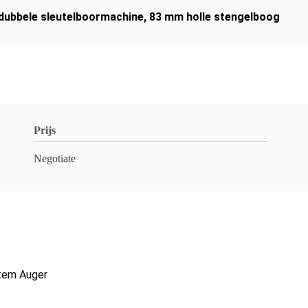
 dubbele sleutelboormachine
,
83 mm holle stengelboog
Prijs
Negotiate
Stem Auger