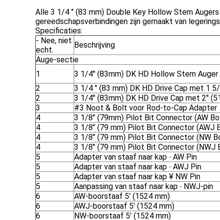
Alle 3 1/4 " (83 mm) Double Key Hollow Stem Augers 
gereedschapsverbindingen zijn gemaakt van legerings
Specificaties:
- Nee, niet
Beschrijving
echt.
Auge-sectie
1
3 1/4′′ (83mm) DK HD Hollow Stem Auger 3 
2
3 1/4 " (83 mm) DK HD Drive Cap met 1 5/
2
3 1/4′′ (83mm) DK HD Drive Cap met 2′′ (
3
#3 Noot & Bolt voor Rod-to-Cap Adapter
4
3 1/8" (79mm) Pilot Bit Connector (AW B
4
3 1/8" (79 mm) Pilot Bit Connector (AWJ
4
3 1/8" (79 mm) Pilot Bit Connector (NW 
4
3 1/8" (79 mm) Pilot Bit Connector (NWJ
5
Adapter van staaf naar kap ∙ AW Pin
5
Adapter van staaf naar kap ∙ AWJ Pin
5
Adapter van staaf naar kap ¥ NW Pin
5
Aanpassing van staaf naar kap ∙ NWJ-pin
6
AW-boorstaaf 5′ (1524 mm)
6
AWJ-boorstaaf 5′ (1524 mm)
6
NW-boorstaaf 5′ (1524 mm)