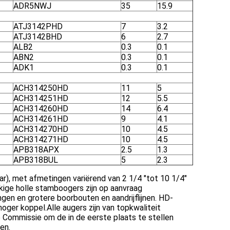
ADR5NWJ
35
15.9
ATJ3142PHD
7
3.2
ATJ3142BHD
6
2.7
ALB2
0.3
0.1
ABN2
0.3
0.1
ADK1
0.3
0.1
ACH314250HD
11
5
ACH314251HD
12
5.5
ACH314260HD
14
6.4
ACH314261HD
9
4.1
ACH314270HD
10
4.5
ACH314271HD
10
4.5
APB318APX
2.5
1.3
APB318BUL
5
2.3
r), met afmetingen variërend van 2 1/4 "tot 10 1/4"
kige holle stamboogers zijn op aanvraag
gen en grotere boorbouten en aandrijflijnen. HD-
er koppel.Alle augers zijn van topkwaliteit
Commissie om de in de eerste plaats te stellen
en.