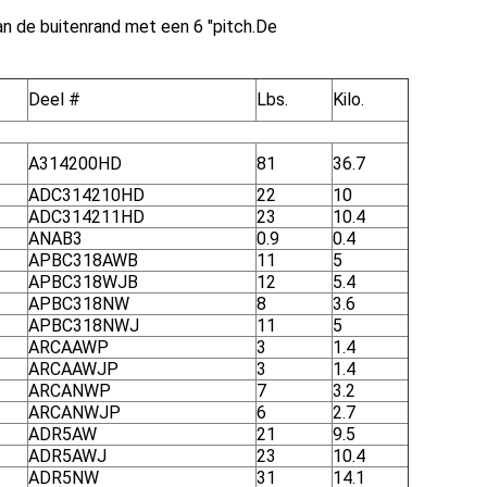
n de buitenrand met een 6 "pitch.De
Deel #
Lbs.
Kilo.
A314200HD
81
36.7
ADC314210HD
22
10
ADC314211HD
23
10.4
ANAB3
0.9
0.4
APBC318AWB
11
5
APBC318WJB
12
5.4
APBC318NW
8
3.6
APBC318NWJ
11
5
ARCAAWP
3
1.4
ARCAAWJP
3
1.4
ARCANWP
7
3.2
ARCANWJP
6
2.7
ADR5AW
21
9.5
ADR5AWJ
23
10.4
ADR5NW
31
14.1