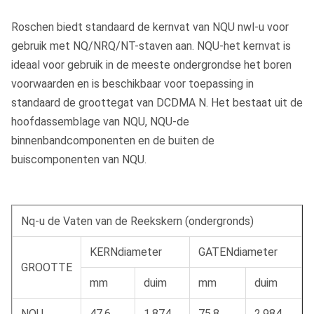
Roschen biedt standaard de kernvat van NQU nwl-u voor
gebruik met NQ/NRQ/NT-staven aan. NQU-het kernvat is
ideaal voor gebruik in de meeste ondergrondse het boren
voorwaarden en is beschikbaar voor toepassing in
standaard de groottegat van DCDMA N. Het bestaat uit de
hoofdassemblage van NQU, NQU-de
binnenbandcomponenten en de buiten de
buiscomponenten van NQU.
Nq-u de Vaten van de Reekskern (ondergronds)
KERNdiameter
GATENdiameter
GROOTTE
mm
duim
mm
duim
NQU
47.6
1,874
75.8
2,984