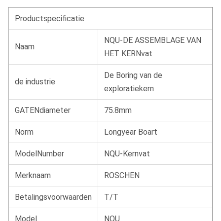
Productspecificatie
NQU-DE ASSEMBLAGE VAN
Naam
HET KERNvat
De Boring van de
de industrie
exploratiekern
GATENdiameter
75.8mm
Norm
Longyear Boart
ModelNumber
NQU-Kernvat
Merknaam
ROSCHEN
Betalingsvoorwaarden
T/T
Model
NQU