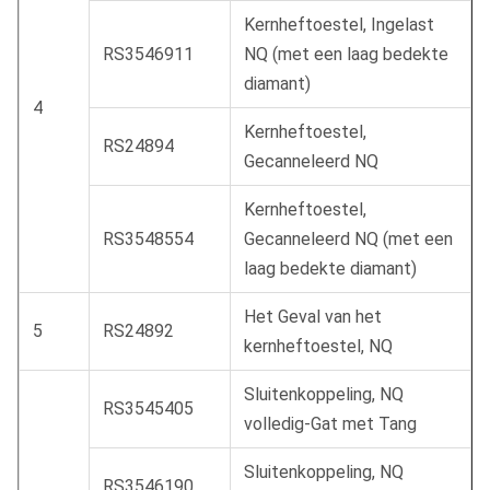
Kernheftoestel, Ingelast
RS3546911
NQ (met een laag bedekte
diamant)
4
Kernheftoestel,
RS24894
Gecanneleerd NQ
Kernheftoestel,
RS3548554
Gecanneleerd NQ (met een
laag bedekte diamant)
Het Geval van het
5
RS24892
kernheftoestel, NQ
Sluitenkoppeling, NQ
RS3545405
volledig-Gat met Tang
Sluitenkoppeling, NQ
RS3546190