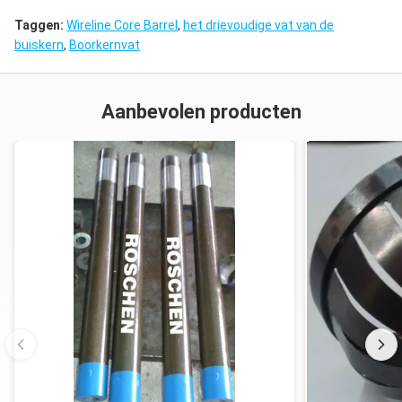
Taggen:
Wireline Core Barrel
,
het drievoudige vat van de
buiskern
,
Boorkernvat
Aanbevolen producten