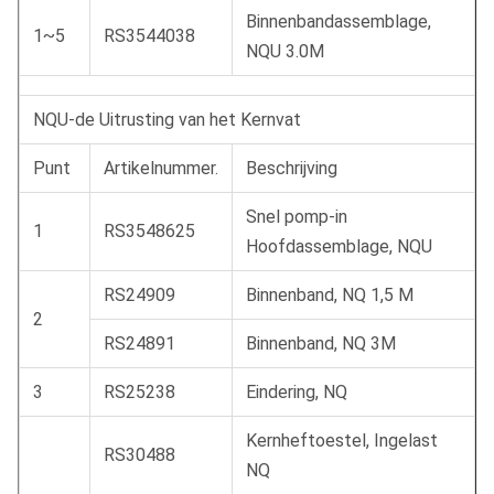
Binnenbandassemblage,
1~5
RS3544038
NQU 3.0M
NQU-de Uitrusting van het Kernvat
Punt
Artikelnummer.
Beschrijving
Snel pomp-in
1
RS3548625
Hoofdassemblage, NQU
RS24909
Binnenband, NQ 1,5 M
2
RS24891
Binnenband, NQ 3M
3
RS25238
Eindering, NQ
Kernheftoestel, Ingelast
RS30488
NQ