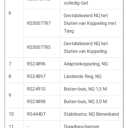
volledig-Gat
6
Gestabiliseerd NQ het
RS5007787
Sluiten van Koppeling met
Tang
Gestabiliseerd NQ het
RS5007785
Sluiten van Koppeling
7
RS24896
Adapterkoppeling, NQ
8
RS24897
Landende Ring, NQ
RS24910
Buiten-buis, NQ 1,5 M
9
RS24898
Buiten-buis, NQ 3,0 M
10
RS44407
Stabilisator, NQ Binnenband
11
-
Draadbeschermer