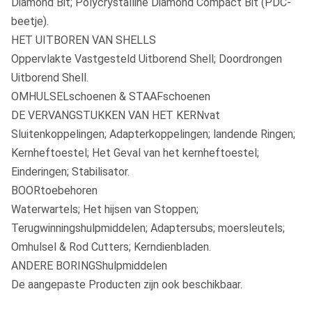
Diamond Bit; Polycrystalline Diamond Compact Bit (PDC-
beetje).
HET UITBOREN VAN SHELLS
Oppervlakte Vastgesteld Uitborend Shell; Doordrongen
Uitborend Shell.
OMHULSELschoenen & STAAFschoenen
DE VERVANGSTUKKEN VAN HET KERNvat
Sluitenkoppelingen; Adapterkoppelingen; landende Ringen;
Kernheftoestel; Het Geval van het kernheftoestel;
Einderingen; Stabilisator.
BOORtoebehoren
Waterwartels; Het hijsen van Stoppen;
Terugwinningshulpmiddelen; Adaptersubs; moersleutels;
Omhulsel & Rod Cutters; Kerndienbladen.
ANDERE BORINGShulpmiddelen
De aangepaste Producten zijn ook beschikbaar.