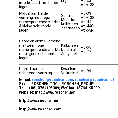
Krijt
Atj-33
interbedded met harde
ATM-33
lagen
Middel aan harde
Atj-33
Schalie
vorming met hoge
ATM-33
Mudstone
samenpersende sterkte
Atj-44
Kalksteen
& kleine schurende
Atj-44C
Zandsteen
lagen
Atj-55R
Harde en dichte vorming
met zeer hoge
Kalksteen
Atj-55
samenpersende sterkte
Dolomiet
Atj-77
maar geen schurende
Anhydriet
lagen
Uiterst hard en
Kwartsiet
Atj-99
schurende vorming
Vulkanisch
E-mail:
roschen@roschen.com
;
roschen@roschen.net
Skype: ROSCHEN.TOOL, ROSCHEN_GROUP
Tel.:: +86 13764195009; WeChat: 13764195009
Website: http://www.roschen.net
http://www.roschen.cn
http://www.roschen.com