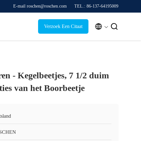
E-mail roschen@roschen.com
TEL.: 86-137-64195009


Verzoek Een Citaat
en - Kegelbeetjes, 7 1/2 duim
ties van het Boorbeetje
tsland
SCHEN