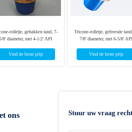
20 inch omgekeerde circulatie
20" Tricone Bit IADC
Tricone Rock Bit IADC517/537
Rock Drill Bit voor het 
voor het boren van putten
put
Vind de beste prijs
Vind de beste prij
Stuur uw vraag recht
et ons