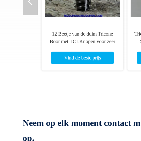
, 9-
Hoogwaardige 20 inch API-
I
standaard Tricone-boorstukken
tot
voor olie- en gaswinning
alie
Vind de beste prijs
Neem op elk moment contact m
op.