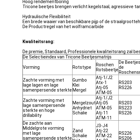
Hoog rendementboring
Tricone beetjes brengen verlicht kegelstaal, agressieve
Hydraulische Flexibiliteit
Een brede waaier van beschikbare pijp of de straalgrootteh
De Productregel van het wolframcarbide
Kwaliteitsrang:
De premie, Standaard, Professionele kwaliteitsrang zal bes
De Selectieindex van Tricone Beetjesmatrijs
De Beetje
Roschen
Vorming
Rotstype
de
Rotsbeetje
Roschensn
Atj-1/J2
Zachte vorming met
Gumbo
Atx-1
RS203
lage lagen en lage
Klei
Atj-05
RS226
samenpersende sterkte
Mergel
ATM-05
Atj-1/J2
Zachte vorming met
Mergelzout
Atj-05
RS203
lage samenpersende
Anhydriet
ATM-05
RS223
sterkte en hoge
Schalie
Atj-11
RS226
drillability
ATM-11
De zachte aan
J3-J4
Middelgrote vorming
Zand
Atj-22
met lage
RS226
Schalie
ATM-22
samenpersende sterkte
RS206