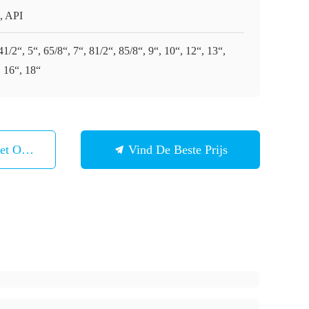
, API
41/2“, 5“, 65/8“, 7“, 81/2“, 85/8“, 9“, 10“, 12“, 13“,
, 16“, 18“
et Ons Op
Vind De Beste Prijs