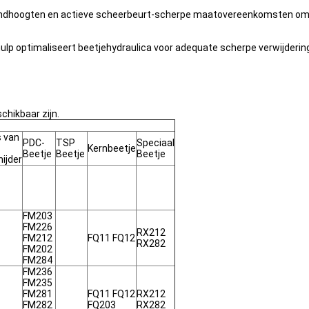
 tandhoogten en actieve scheerbeurt-scherpe maatovereenkomsten om 
ulp optimaliseert beetjehydraulica voor adequate scherpe verwijdering
chikbaar zijn.
s van
PDC-
TSP
Speciaal
Kernbeetje
Beetje
Beetje
Beetje
ijder
FM203
FM226
RX212
FM212
FQ11 FQ12
RX282
FM202
FM284
FM236
FM235
FM281
FQ11 FQ12
RX212
FM282
FQ203
RX282