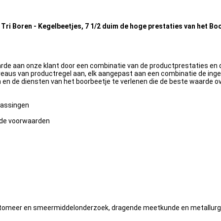
Tri Boren - Kegelbeetjes, 7 1/2 duim de hoge prestaties van het Bo
arde aan onze klant door een combinatie van de productprestaties en d
niveaus van productregel aan, elk aangepast aan een combinatie de in
n en de diensten van het boorbeetje te verlenen die de beste waarde
epassingen
nde voorwaarden
stomeer en smeermiddelonderzoek, dragende meetkunde en metallur