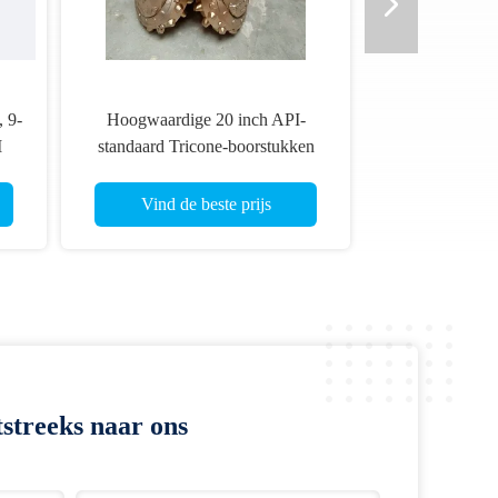
517/537
20 inch TCI Tricone Bits Rock
Rock Re
boren van
Bits voor olieveld boren
Cutter 8
1/2
s
Vind de beste prijs
Vi
streeks naar ons