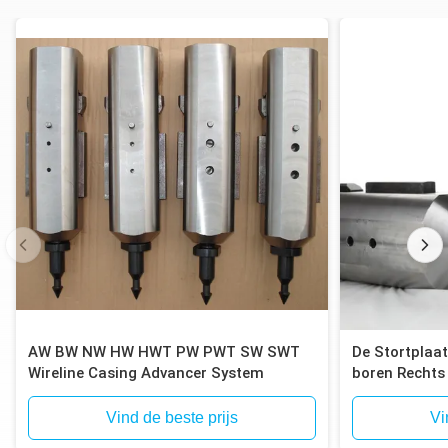
AW BW NW HW HWT PW PWT SW SWT
De Stortplaa
Wireline Casing Advancer System
boren Rechts
Binnenassem
Vind de beste prijs
Vi