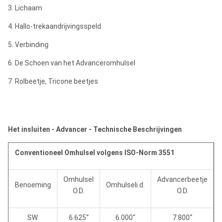
3. Lichaam
4. Hallo-trekaandrijvingsspeld
5. Verbinding
6. De Schoen van het Advanceromhulsel
7. Rolbeetje, Tricone beetjes
Het insluiten - Advancer - Technische Beschrijvingen
Conventioneel Omhulsel volgens ISO-Norm 3551
Omhulsel
Advancerbeetje
Benoeming
Omhulseli.d.
O.D.
O.D.
SW.
6.625“
6.000“
7.800“