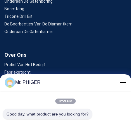
Onderaan De Gatenboring
Boorstang
Tricone Drill Bit
De Boorbeetjes Van De Diamantkern
Onderaan De Gatenhamer
Over Ons
Profiel Van Het Bedrijf
Fabriekstocht
Kwaliteitscontrole
Mr. PHIGER
Sitemap
Neem Contact Met Ons Op
8:59 PM
Good day, what product are you looking for?
Evenementen
Gevallen