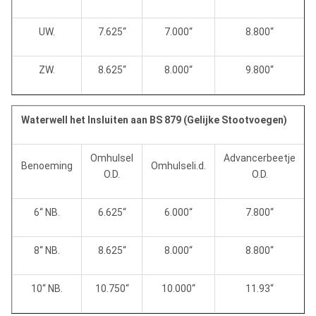
UW.
7.625“
7.000“
8.800“
ZW.
8.625“
8.000“
9.800“
Waterwell het Insluiten aan BS 879 (Gelijke Stootvoegen)
Omhulsel
Advancerbeetje
Benoeming
Omhulseli.d.
O.D.
O.D.
6“ NB.
6.625“
6.000“
7.800“
8“ NB.
8.625“
8.000“
8.800“
10“ NB.
10.750“
10.000“
11.93“