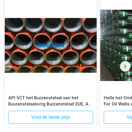
API 5CT het Buizenstelsel van het
Holle het Omh
Buizenstelseloctg Buizenstelsel EUE, API
For Oil Wells
5CT Rang J55/K55, N80, C90, C95,
P110, Einden EUE
Vind de beste prijs
Vi