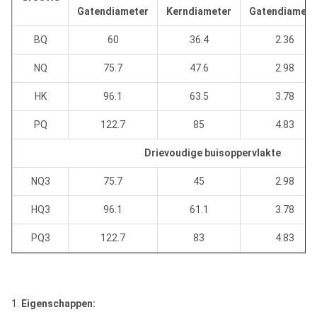
Gatendiameter
Kerndiameter
Gatendiamete
BQ
60
36.4
2.36
NQ
75.7
47.6
2.98
HK
96.1
63.5
3.78
PQ
122.7
85
4.83
Drievoudige buisoppervlakte
NQ3
75.7
45
2.98
HQ3
96.1
61.1
3.78
PQ3
122.7
83
4.83
1.
Eigenschappen: