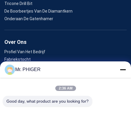
Tricone Drill Bit
De Boorbeetjes Van De Diamantkern
Onderaan De Gatenhamer
Over Ons
Profiel Van Het Bedrijf
Fabriekstocht
Kwaliteitscontrole
Mr. PHIGER
Sitemap
Neem Contact Met Ons Op
2:36 AM
Good day, what product are you looking for?
Evenementen
Gevallen
Nieuws