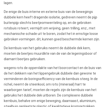
lagen.
De enige de buis interne en externe buis van de bewegings
dubbele kern heeft dragende isolatie, gedreven neemt de pijp
buitenpijp slechts beetjeomwenteling op, en de gebroken
rotsbuis roteert, vermijdt om wrijving, geen trilling, enz., met
mechanische schade uit te boren, zodat het in ernstige losse
gebroken vormingen. dit, kunnen goed beschermde kernen zijn.
De kernbuis van het gebruiks neemt de dubbele dek kern,
moeten de beetjes muurdikte van de van de legeringsboor of
diamant beetjes gebruiken.
wegens rots de oppervlakte van het boorcontact en de buis van
de het dekkern van het lippengebruik dubbele dan gewone te
verminderen de boringsefficiency van de kernbuis steeg. In de
richel, neemt de steenkool, om rots (mineraal) hart te
waarborgen tarief, moeten de regels zijn de kernbuis van het
gebruiks het dubbele dek uitboren. De complexere dubbele
kernbuis, behalve om enige beweging, daarnaast, aluminium,
staalbuis geplaatste plastic of kwalitatieve kromgetrokken