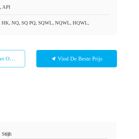
, API
, HK, NQ, SQ PQ, SQWL, NQWL, HQWL,
et Ons Op
Vind De Beste Prijs
Stijl: