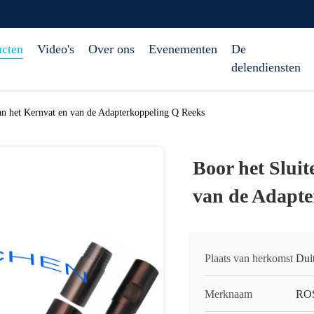
ucten
Video's
Over ons
Evenementen
De
delendiensten
an het Kernvat en van de Adapterkoppeling Q Reeks
Boor het Slui
van de Adapte
Plaats van herkomst
Dui
Merknaam
RO