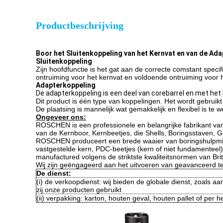
Productbeschrijving
Boor het Sluitenkoppeling van het Kernvat en van de Ad
Sluitenkoppeling
Zijn hoofdfunctie is het gat aan de correcte comstant speci
ontruiming voor het kernvat en voldoende ontruiming voor 
Adapterkoppeling
De adapterkoppeling is een deel van corebarrel en met het 
Dit product is één type van koppelingen. Het wordt gebruikt
De plaatsing is mannelijk wat gemakkelijk en flexibel is te 
Ongeveer ons:
ROSCHEN is een professionele en belangrijke fabrikant van
van de Kernboor, Kernbeetjes, die Shells, Boringsstaven
ROSCHEN produceert een brede waaier van boringshulpmidd
vastgestelde kern, PDC-beetjes (kern of niet fundamenteel)
manufactured volgens de striktste kwaliteitsnormen van B
Wij zijn geëngageerd aan het uitvoeren van geavanceerd te
De dienst:
(i) de verkoopdienst: wij bieden de globale dienst, zoals aa
zij onze producten gebruikt
(ii) verpakking: karton, houten geval, houten pallet of per