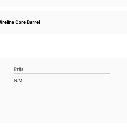
ireline Core Barrel
Prijs
N/M