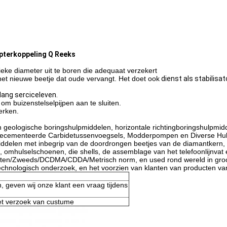
apterkoppeling Q Reeks
fieke diameter uit te boren die adequaat verzekert
het nieuwe beetje dat oude vervangt. Het doet ook
dienst als stabilisat
lang serciceleven.
 om buizenstelselpijpen aan te sluiten.
werken.
 geologische boringshulpmiddelen, horizontale richtingboringshulpmidd
, Gecementeerde Carbidetussenvoegsels, Modderpompen en Diverse Hul
elen met inbegrip van de doordrongen beetjes van de diamantkern, de
, omhulselschoenen, die shells, de assemblage van het telefoonlijnvat
ritten/Zweeds/DCDMA/CDDA/Metrisch norm, en used rond wereld in groo
chnologisch onderzoek, en het voorzien van klanten van producten van
n, geven wij onze klant een vraag tijdens
 het verzoek van custume