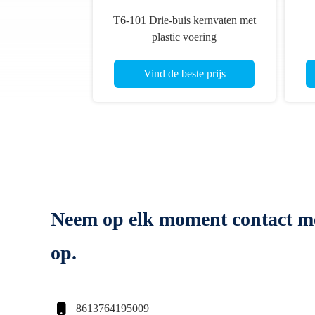
T6-101 Drie-buis kernvaten met
plastic voering
Vind de beste prijs
Neem op elk moment contact m
op.

8613764195009