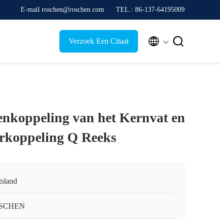
E-mail roschen@roschen.com
TEL.: 86-137-64195009


Verzoek Een Citaat
tenkoppeling van het Kernvat en
rkoppeling Q Reeks
tsland
SCHEN