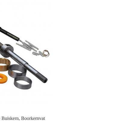
 Buiskern
,
Boorkernvat