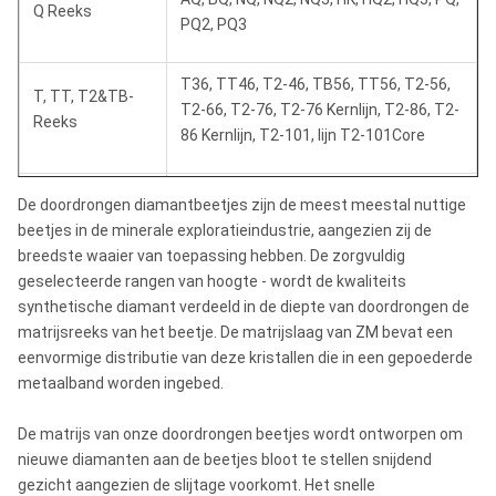
Q Reeks
PQ2, PQ3
T36, TT46, T2-46, TB56, TT56, T2-56,
T, TT, T2&TB-
T2-66, T2-76, T2-76 Kernlijn, T2-86, T2-
Reeks
86 Kernlijn, T2-101, lijn T2-101Core
T6-76, T6-86, T6-101, T6-116, T6-131,
De doordrongen diamantbeetjes zijn de meest meestal nuttige
T6 Reeks
T6-146
beetjes in de minerale exploratieindustrie, aangezien zij de
breedste waaier van toepassing hebben. De zorgvuldig
B Reeks
B36, B46, B56, B66, B76, B86, B101,
geselecteerde rangen van hoogte - wordt de kwaliteits
(iso3552-1)
B116, B131, B146
synthetische diamant verdeeld in de diepte van doordrongen de
matrijsreeks van het beetje. De matrijslaag van ZM bevat een
eenvormige distributie van deze kristallen die in een gepoederde
WF reeks:
HWF, PWF, SWF, UWF, ZWF
metaalband worden ingebed.
RWT, EWT, AWT, BWT, NWT, HWT (Enige
De matrijs van onze doordrongen beetjes wordt ontworpen om
GEWICHTSreeks:
Buis/Dubbele Buis)
nieuwe diamanten aan de beetjes bloot te stellen snijdend
gezicht aangezien de slijtage voorkomt. Het snelle