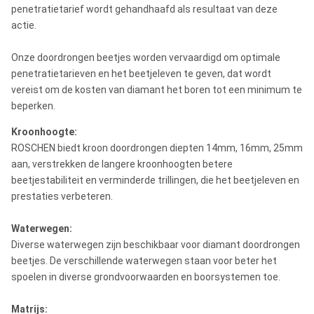
penetratietarief wordt gehandhaafd als resultaat van deze
EWG, AWG, BWG, NWG, HWG (Enige
WG Reeks:
actie.
Buis/Dubbele Buis)
Onze doordrongen beetjes worden vervaardigd om optimale
WM reeks:
EWM, AWM, BWM, NWM
penetratietarieven en het beetjeleven te geven, dat wordt
vereist om de kosten van diamant het boren tot een minimum te
N de Beetjes van
WLN, WLN2, WLN3, NMLC, NWG NX, NWM,
beperken.
de Maatkern
NWT, TNW
Kroonhoogte:
ROSCHEN biedt kroon doordrongen diepten 14mm, 16mm, 25mm
H de Beetjes van
WLH, wlh-3,830, wlh-3,895, WLH3,
aan, verstrekken de langere kroonhoogten betere
de Maatkern
WLHTT, HWF-Lange HMLC, HWM, HWT
beetjestabiliteit en verminderde trillingen, die het beetjeleven en
prestaties verbeteren.
Waterwegen:
Diverse waterwegen zijn beschikbaar voor diamant doordrongen
beetjes. De verschillende waterwegen staan voor beter het
spoelen in diverse grondvoorwaarden en boorsystemen toe.
Matrijs: