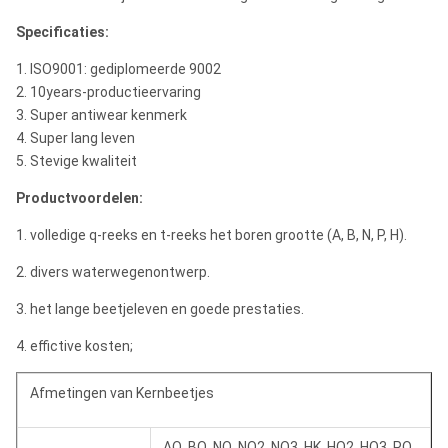
Specificaties:
1. ISO9001: gediplomeerde 9002
2. 10years-productieervaring
3. Super antiwear kenmerk
4. Super lang leven
5. Stevige kwaliteit
Productvoordelen:
1. volledige q-reeks en t-reeks het boren grootte (A, B, N, P, H).
2. divers waterwegenontwerp.
3. het lange beetjeleven en goede prestaties.
4. effictive kosten;
Afmetingen van Kernbeetjes
AQ, BQ, NQ, NQ2, NQ3, HK, HQ2, HQ3, PQ,