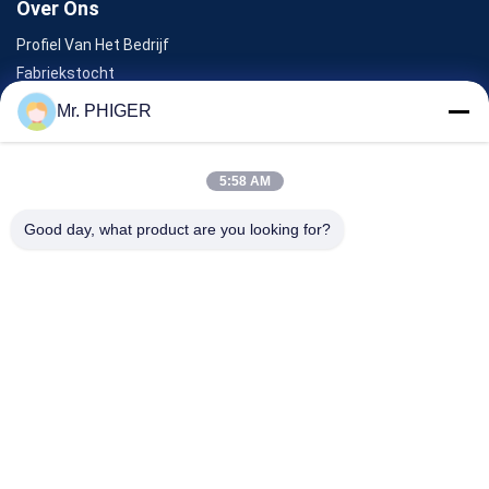
Over Ons
Profiel Van Het Bedrijf
Fabriekstocht
Kwaliteitscontrole
Mr. PHIGER
Sitemap
Neem Contact Met Ons Op
5:58 AM
Good day, what product are you looking for?
Evenementen
Gevallen
Nieuws
Neem Contact Met Ons Op
TEL.:
0086-137-64195009