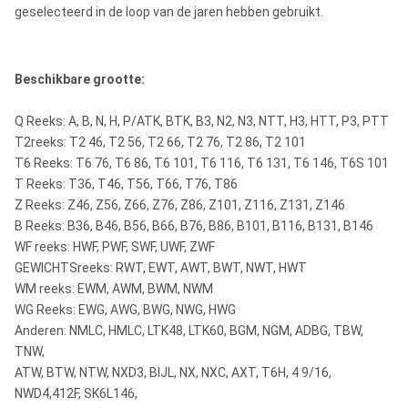
geselecteerd in de loop van de jaren hebben gebruikt.
Beschikbare grootte:
Q Reeks: A, B, N, H, P/ATK, BTK, B3, N2, N3, NTT, H3, HTT, P3, PTT
T2reeks: T2 46, T2 56, T2 66, T2 76, T2 86, T2 101
T6 Reeks: T6 76, T6 86, T6 101, T6 116, T6 131, T6 146, T6S 101
T Reeks: T36, T46, T56, T66, T76, T86
Z Reeks: Z46, Z56, Z66, Z76, Z86, Z101, Z116, Z131, Z146
B Reeks: B36, B46, B56, B66, B76, B86, B101, B116, B131, B146
WF reeks: HWF, PWF, SWF, UWF, ZWF
GEWICHTSreeks: RWT, EWT, AWT, BWT, NWT, HWT
WM reeks: EWM, AWM, BWM, NWM
WG Reeks: EWG, AWG, BWG, NWG, HWG
Anderen: NMLC, HMLC, LTK48, LTK60, BGM, NGM, ADBG, TBW,
TNW,
ATW, BTW, NTW, NXD3, BIJL, NX, NXC, AXT, T6H, 4 9/16,
NWD4,412F, SK6L146,