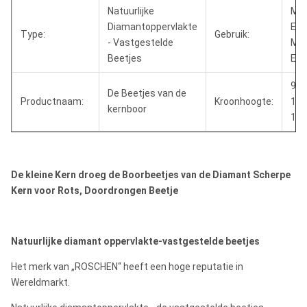
Natuurlijke
Min
Diamantoppervlakte
Exp
Type:
Gebruik:
- Vastgestelde
Min
Beetjes
Exp
9m
De Beetjes van de
Productnaam:
Kroonhoogte:
12m
kernboor
16
De kleine Kern droeg de Boorbeetjes van de Diamant Scherpe
Kern voor Rots, Doordrongen Beetje
Natuurlijke diamant oppervlakte-vastgestelde beetjes
Het merk van „ROSCHEN“ heeft een hoge reputatie in
Wereldmarkt.