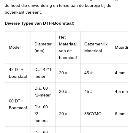
de hoed die omwenteling en torsie aan de boorpijp bij de
bovenkant verleent.
Diverse Types van DTH-Boorstaaf:
Het
Diameter
Materiaal
Gezamenlijk
Model
Muurdikt
(mm)
van de
Materiaal
boorstaaf
42 DTH-
Dia. 42*1
20 #
45 #
4 mm
Boorstaaf
meter
Dia. 60
20 #
45 #
4,5 mm
*1-meter
60 DTH
Dia. 60
Boorstaaf
*2-
20 #
35CYMO
6 mm
meters
Dia. 68