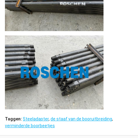
Taggen:
Steeladapter
,
de staaf van de booruitbreiding
,
verminderde boorbeetjes