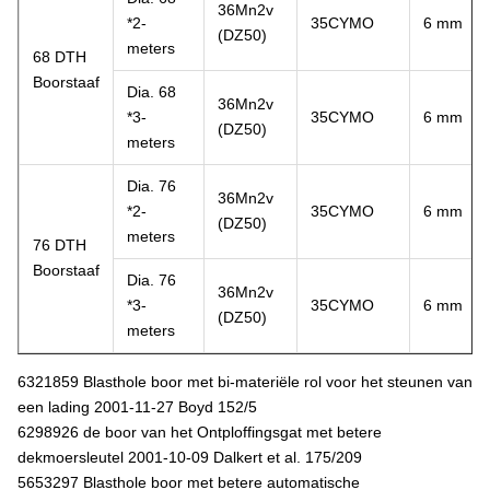
36Mn2v
*2-
35CYMO
6 mm
(DZ50)
meters
68 DTH
Boorstaaf
Dia. 68
36Mn2v
*3-
35CYMO
6 mm
(DZ50)
meters
Dia. 76
36Mn2v
*2-
35CYMO
6 mm
(DZ50)
meters
76 DTH
Boorstaaf
Dia. 76
36Mn2v
*3-
35CYMO
6 mm
(DZ50)
meters
6321859 Blasthole boor met bi-materiële rol voor het steunen van
een lading 2001-11-27 Boyd 152/5
6298926 de boor van het Ontploffingsgat met betere
dekmoersleutel 2001-10-09 Dalkert et al. 175/209
5653297 Blasthole boor met betere automatische