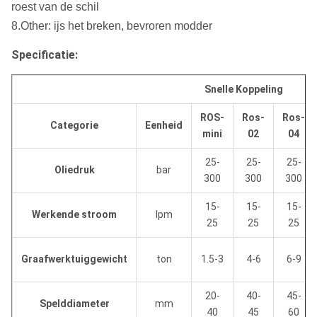
roest van de schil
8.Other: ijs het breken, bevroren modder
Specificatie:
Snelle Koppeling
ROS-
Ros-
Ros-
Categorie
Eenheid
mini
02
04
25-
25-
25-
Oliedruk
bar
300
300
300
15-
15-
15-
Werkende stroom
lpm
25
25
25
Graafwerktuiggewicht
ton
1.5-3
4-6
6-9
20-
40-
45-
Spelddiameter
mm
40
45
60