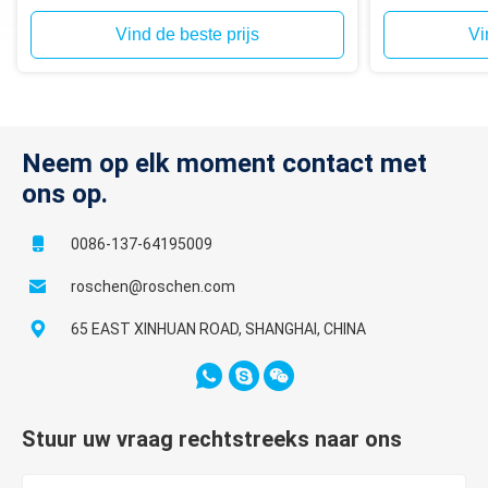
in het gat
voor het bore
Vind de beste prijs
Vi
Neem op elk moment contact met
ons op.
0086-137-64195009
roschen@roschen.com
65 EAST XINHUAN ROAD, SHANGHAI, CHINA
Stuur uw vraag rechtstreeks naar ons