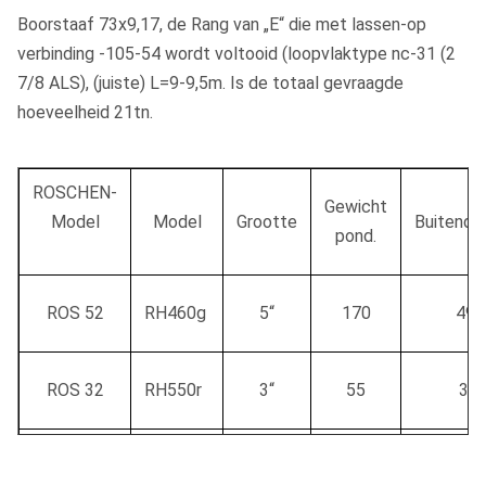
Boorstaaf 73x9,17, de Rang van „E“ die met lassen-op
verbinding -105-54 wordt voltooid (loopvlaktype nc-31 (2
7/8 ALS), (juiste) L=9-9,5m. Is de totaal gevraagde
hoeveelheid 21tn.
ROSCHEN-
Gewicht
Model
Model
Grootte
Buitendi
pond.
ROS 52
RH460g
5“
170
496
ROS 32
RH550r
3“
55
3.2
ROS 42
RH550r
4“
83
3.86