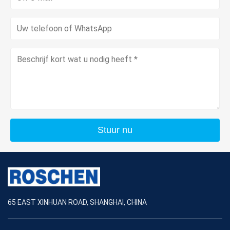
Stuur nu
65 EAST XINHUAN ROAD, SHANGHAI, CHINA