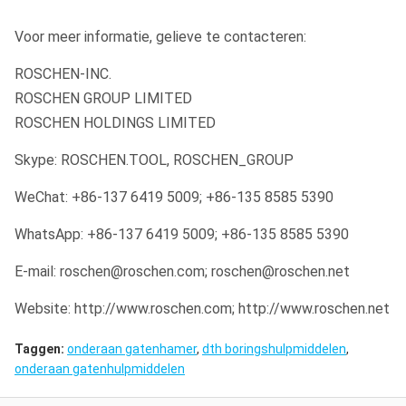
Voor meer informatie, gelieve te contacteren:
ROS 54
RH550
5“
145
4.72
ROSCHEN-INC.
ROSCHEN GROUP LIMITED
ROS 54
RH550g
5“
160
5.0
ROSCHEN HOLDINGS LIMITED
Skype: ROSCHEN.TOOL, ROSCHEN_GROUP
ROS 64
RH550r
5“
160
5.0
WeChat: +86-137 6419 5009; +86-135 8585 5390
WhatsApp: +86-137 6419 5009; +86-135 8585 5390
ROS 64
RH550w
6“
158
5.6
E-mail: roschen@roschen.com; roschen@roschen.net
ROS 64
RH550
6“
158
5.6
Website: http://www.roschen.com; http://www.roschen.net
Taggen:
onderaan gatenhamer
,
dth boringshulpmiddelen
,
onderaan gatenhulpmiddelen
ROS 64
RH550g
6“
180
5.9