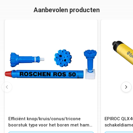
Aanbevolen producten
ROS 64
RH550r
6“
180
5.9
ROS 84
RH550r
8“
380
7.12
ROS 84
RH550w
8“
380
7.12
Efficiënt knop/kruis/conus/tricone
EPIROC QLX4
boorstuk type voor het boren met hamer
schakeldiame
in het gat
voor het bore