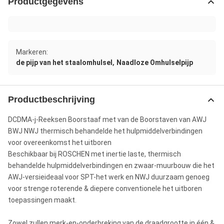
Productgegevens
Markeren:
,
de pijp van het staalomhulsel
Naadloze Omhulselpijp
Productbeschrijving
DCDMA-j-Reeksen Boorstaaf met van de Boorstaven van AWJ
BWJ NWJ thermisch behandelde het hulpmiddelverbindingen
voor overeenkomst het uitboren
Beschikbaar bij ROSCHEN met inertie laste, thermisch
behandelde hulpmiddelverbindingen en zwaar-muurbouw die het
AWJ-versieideaal voor SPT-het werk en NWJ duurzaam genoeg
voor strenge roterende & diepere conventionele het uitboren
toepassingen maakt.
Zowel zullen merk-en-onderbreking van de draadgrootte in één &