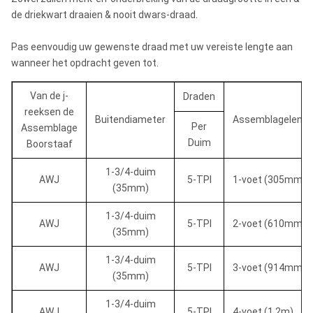
de driekwart draaien & nooit dwars-draad.
Pas eenvoudig uw gewenste draad met uw vereiste lengte aan
wanneer het opdracht geven tot.
Van de j-
Draden
reeksen de
Buitendiameter
Assemblagelengt
Per
Assemblage
Duim
Boorstaaf
1-3/4-duim
AWJ
5-TPI
1-voet (305mm)
(35mm)
1-3/4-duim
AWJ
5-TPI
2-voet (610mm)
(35mm)
1-3/4-duim
AWJ
5-TPI
3-voet (914mm)
(35mm)
1-3/4-duim
AWJ
5-TPI
4-voet (1.2m)