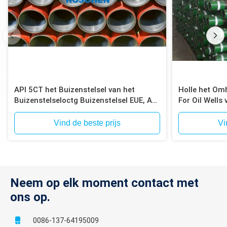
API 5CT het Buizenstelsel van het
Holle het Omh
Buizenstelseloctg Buizenstelsel EUE, API
For Oil Wells
5CT Rang J55/K55, N80, C90, C95,
P110, Einden EUE
Vind de beste prijs
Vi
Neem op elk moment contact met
ons op.
0086-137-64195009