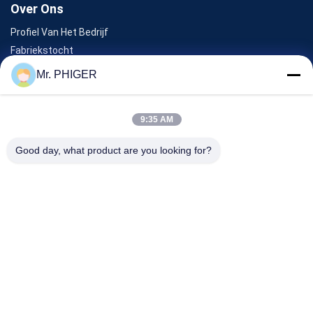
Over Ons
Profiel Van Het Bedrijf
Fabriekstocht
Kwaliteitscontrole
Mr. PHIGER
Sitemap
Neem Contact Met Ons Op
9:35 AM
Good day, what product are you looking for?
Evenementen
Gevallen
Nieuws
Neem Contact Met Ons Op
TEL.:
0086-137-64195009