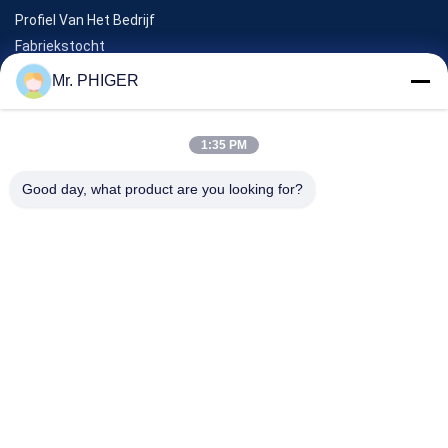
Profiel Van Het Bedrijf
Fabriekstocht
Kwaliteitscontrole
Mr. PHIGER
Sitemap
Neem Contact Met Ons Op
1:35 PM
Good day, what product are you looking for?
Evenementen
Gevallen
Nieuws
Neem Contact Met Ons Op
TEL.:
0086-137-64195009