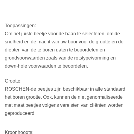
B101, B116, B131, B146
BQ
2.350/2.340
59.69/59.44
1.438/1.428
WF reeks:
HWF, PWF, SWF, UWF, ZWF
NQ
2.970/2.960
75.44/75.19
1.880/1.870
Toepassingen:
RWT, EWT, AWT, BWT, NWT,
HK
3.770/3.755
95.76/95.38
2.505/2.495
GEWICHTSreeks:
Om het juiste beetje voor de baan te selecteren, om de
HWT
snelheid en de macht van uw boor voor de grootte en de
PQ
4.815/4.795
122.30/121.80
3.350/3.340
diepten van de te boren gaten te beoordelen en
WM reeks:
EWM, AWM, BWM, NWM, HWM
grondvoorwaarden zoals van de rotstype/vorming en
WG reeks:
EWG, AWG, BWG, NWG, HWG
down-hole voorwaarden te beoordelen.
NMLC, HMLC, LTK48, LTK60,
Grootte:
BGM, NGM, ADBG, TBW, TNW,
ROSCHEN-de beetjes zijn beschikbaar in alle standaard
ATW, BTW, NTW, NXD3, BIJL,
het boren grootte. Ook, kunnen de niet genormaliseerde
Anderen:
NX, NXC, AXT, T6H, 4 9/16,
met maat beetjes volgens vereisten van cliënten worden
NWD4, 412F, SK6L146, TT46,
geproduceerd.
TB56, TS116, CHD101.
Kroonhoogte: