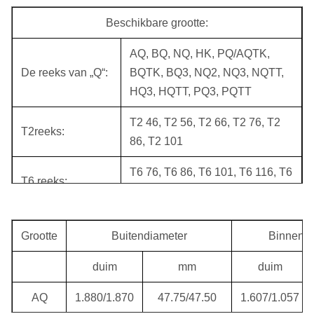
Beschikbare grootte:
AQ, BQ, NQ, HK, PQ/AQTK,
De reeks van „Q“:
BQTK, BQ3, NQ2, NQ3, NQTT,
HQ3, HQTT, PQ3, PQTT
T2 46, T2 56, T2 66, T2 76, T2
T2reeks:
86, T2 101
T6 76, T6 86, T6 101, T6 116, T6
T6 reeks:
131, T6 146, T6S 101, T6S 116
T reeks:
T36, T46, T56, T66, T76, T86
Grootte
Buitendiameter
Binnendi
Z46, Z56, Z66, Z76, Z86, Z101,
Z reeks:
duim
mm
duim
Z116, Z131, Z146
AQ
1.880/1.870
47.75/47.50
1.607/1.057
B36, B46, B56, B66, B76, B86,
B reeks: